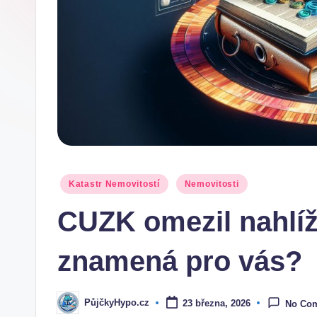
Posted
Katastr Nemovitostí
Nemovitosti
in
CUZK omezil nahlíž
znamená pro vás?
PůjčkyHypo.cz
23 března, 2026
No Co
Posted