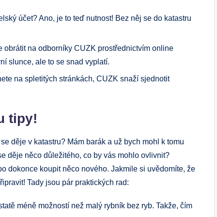
elský účet? Ano, je to teď nutnost! Bez něj se do katastru
 obrátit na odborníky CUZK prostřednictvím online
í slunce, ale to se snad vyplatí.
te na spletitých stránkách, CUZK snaží sjednotit
 tipy!
o se děje v katastru? Mám barák a už bych mohl k tomu
se děje něco důležitého, co by vás mohlo ovlivnit?
ebo dokonce koupit něco nového. Jakmile si uvědomíte, že
řipravit! Tady jsou pár praktických rad:
tatě méně možností než malý rybník bez ryb. Takže, čím