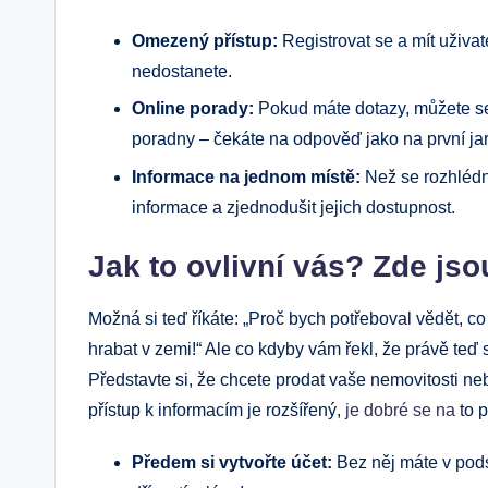
Omezený přístup:
Registrovat se a mít uživat
nedostanete.
Online porady:
Pokud máte dotazy, můžete se
poradny – čekáte na odpověď jako na první jarn
Informace na jednom místě:
Než se rozhlédne
informace a zjednodušit jejich dostupnost.
Jak to ovlivní vás? Zde jsou
Možná si teď říkáte: „Proč bych potřeboval vědět, c
hrabat v zemi!“ Ale co kdyby vám řekl, že právě teď 
Představte si, že chcete prodat vaše nemovitosti n
přístup k informacím je rozšířený,
je dobré se na
to p
Předem si vytvořte účet:
Bez něj máte v pods