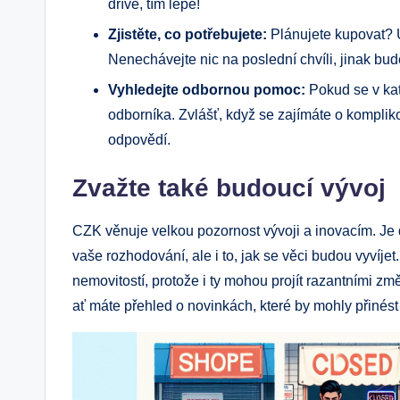
dříve, tím lépe!
Zjistěte, co potřebujete:
Plánujete kupovat? U
Nenechávejte nic na poslední chvíli, jinak bud
Vyhledejte odbornou pomoc:
Pokud se v kata
odborníka. Zvlášť, když se zajímáte o komplik
odpovědí.
Zvažte také budoucí vývoj
CZK věnuje velkou pozornost vývoji a inovacím. Je 
vaše rozhodování, ale i to, jak se věci budou vyvíjet.
nemovitostí, protože i ty mohou projít razantními z
ať máte přehled o novinkách, které by mohly přinés