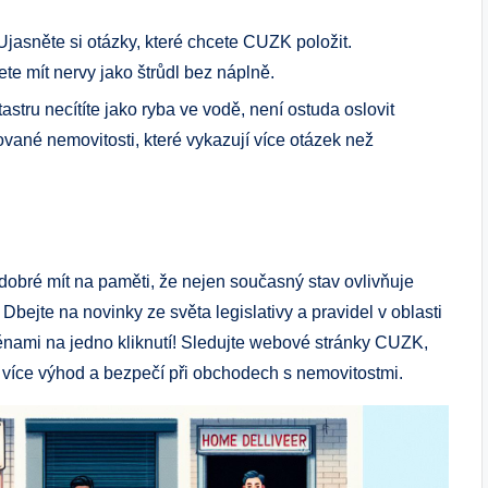
jasněte si otázky, které chcete CUZK položit.
ete mít nervy jako štrůdl bez náplně.
stru necítíte jako ryba ve vodě, není ostuda oslovit
ované nemovitosti, které vykazují více otázek než
dobré mít na paměti, že nejen současný stav ovlivňuje
 Dbejte na novinky ze světa legislativy a pravidel v oblasti
měnami na jedno kliknutí! Sledujte webové stránky CUZK,
t více výhod a bezpečí při obchodech s nemovitostmi.