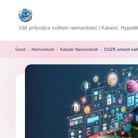
Skip
to
Váš průvodce světem nemovitostí | Katastr, Hypoté
content
Úvod
-
Nemovitosti
-
Katastr Nemovitostí
-
CUZK omezil nahl