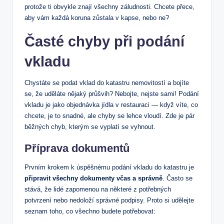
protože ti obvykle znají všechny záludnosti. Chcete přece,
aby vám každá koruna zůstala v kapse, nebo ne?
Časté chyby při podání ​
vkladu
Chystáte‌ se podat vklad do katastru⁣ nemovitostí ⁤a bojíte
se, že uděláte nějaký průšvih? Nebojte, ​nejste sami! Podání
vkladu je jako objednávka jídla‌ v‍ restauraci — když víte, co
chcete, je ⁤to snadné, ale chyby se‍ lehce vloudí. Zde je pár
běžných chyb, kterým se vyplatí se vyhnout.
Příprava dokumentů
Prvním krokem k úspěšnému ⁣podání vkladu do katastru‌ je
připravit všechny‌ dokumenty ⁣včas a správně
. Často ⁤se
stává, že lidé zapomenou na​ některé z potřebných
potvrzení nebo nedoloží správné podpisy. Proto si⁤ udělejte
seznam‌ toho, co všechno‌ budete ⁢potřebovat: