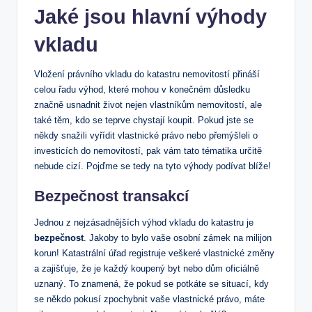
Jaké jsou hlavní výhody
vkladu
Vložení‍ právního vkladu do katastru ‍nemovitostí ‌přináší
celou ‍řadu výhod, ​které mohou v konečném důsledku
značně usnadnit život nejen ⁤vlastníkům nemovitostí, ale
také těm, kdo se teprve⁤ chystají koupit. Pokud ‌jste se
někdy snažili vyřídit vlastnické právo nebo ⁤přemýšleli o
investicích do‍ nemovitostí, pak vám tato ⁣tématika určitě
nebude cizí. Pojďme se tedy na ‍tyto výhody podívat blíže!
Bezpečnost transakcí
Jednou‌ z nejzásadnějších výhod vkladu‌ do katastru je
bezpečnost
. Jakoby to bylo vaše osobní zámek na⁣ milijon
korun!⁣ Katastrální úřad registruje veškeré vlastnické změny
a zajišťuje, že je každý koupený ⁤byt nebo dům oficiálně
uznaný. To znamená, že pokud se ​potkáte‍ se ‌situací, kdy
se někdo pokusí zpochybnit vaše‍ vlastnické právo, máte