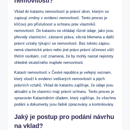
nemovitostí?
Vklad do katastru ‌nemovitostí je právní⁣ úkon, kterým ​se
zapisují změny v evidenci nemovitostí. Tento proces ⁤je
klíčový pro příslušnost‌ a ochranu‌ práv vlastníků
nemovitostí. Do katastru se vkládají ‍různé údaje,⁤ jako⁢ jsou
převody vlastnictví, zástavní práva, věcná břemena a další
právní vztahy týkající se⁤ nemovitosti.​ Bez tohoto zápisu
nemá ‌vlastnické právo nebo jiné právo⁢ právní účinnost vůči
třetím osobám, ⁤což znamená, že ​by ⁣mohly nastat nejistoty
ohledně‌ skutečného majitele nemovitosti.
Katastr nemovitostí v ‌České republice je veřejný⁢ seznam,‌
který slouží k‌ evidenci⁤ veškerých nemovitostí a​ jejich
právních vztahů. ‌Vklad do ‍katastru zajišťuje, že údaje ‌jsou
aktuální a že vlastníci ‌mají právní ochranu. Tento ⁣proces‍ je
spravován Katastrálním‍ úřadem, který zajišťuje, že všechna
‍podání‍ a dokumenty jsou řádně zpracovány a kontrolovány.
Jaký je postup pro podání‌ návrhu
‌na ‌vklad?