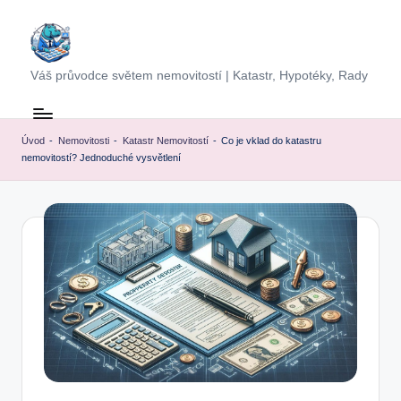
Skip
to
Váš průvodce světem nemovitostí | Katastr, Hypotéky, Rady
content
Úvod
-
Nemovitosti
-
Katastr Nemovitostí
-
Co je vklad do katastru
nemovitostí? Jednoduché vysvětlení