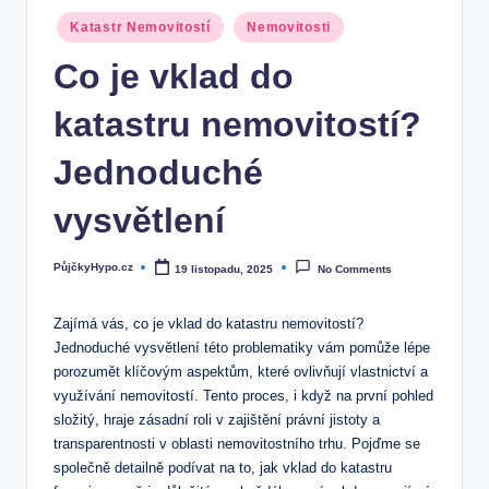
Posted
Katastr Nemovitostí
Nemovitosti
in
Co je vklad do
katastru nemovitostí?
Jednoduché
vysvětlení
PůjčkyHypo.cz
19 listopadu, 2025
No Comments
Posted
by
Zajímá vás, co je vklad do katastru ⁣nemovitostí?
Jednoduché vysvětlení této problematiky vám⁤ pomůže‌ lépe
porozumět ⁤klíčovým aspektům, které ‍ovlivňují vlastnictví a
využívání‌ nemovitostí. Tento proces, i když na první pohled​
složitý, ‍hraje zásadní roli v zajištění právní ⁤jistoty a⁣
transparentnosti v ⁤oblasti nemovitostního trhu. Pojďme se
společně detailně podívat ⁣na to, jak⁣ vklad do katastru​