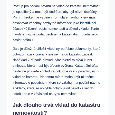
Postup pro podání návrhu na vklad do katastru nemovitostí
je specifický a musí být dodržen, aby byl návrh úspěšný.
Prvním krokem je vyplnění formuláře návrhu, který musí
obsahovat všechny nezbytné informace jako identifikaci
účastníků řízení, popis ‍nemovitosti a ‌důvod vkladu. Tento
návrh⁢ je možné podat osobně na katastrálním úřadu nebo
zaslat poštou.
Dále⁣ je důležité přiložit všechny potřebné⁢ dokumenty, které
potvrzují vznik práva, které ‍se má do ⁣katastru zapsat.⁢
Například v‌ případě převodu⁣ vlastnictví to bývá‍ kupní
smlouva, která ⁣musí⁢ být úředně ověřena. Katastrální úřad
následně provede kontrolu a pokud je vše ⁤v‍ pořádku, učiní
‌vklad do katastru. ⁢Na‌ tomto ⁣místě‌ mohou ⁣být užitečné
informace​ o poplatcích, které‌ se vztahují na podání návrhu
a vklady, které⁢ se⁤ obvykle pohybují ⁢od několika set ⁤do‌
tisíců korun ‌v‌ závislosti na‌ typu nemovitosti.
Jak dlouho trvá vklad do katastru
nemovitostí?