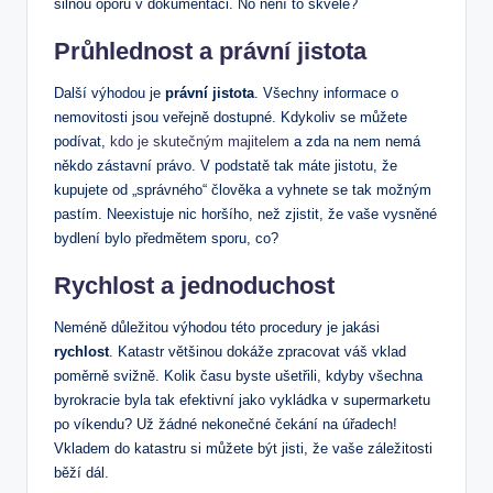
silnou oporu v dokumentaci. No není to skvělé?
Průhlednost a právní jistota
Další ⁤výhodou je
právní‍ jistota
.‌ Všechny informace ⁤o
nemovitosti jsou veřejně dostupné. ⁣Kdykoliv se můžete
podívat,
kdo je skutečným majitelem
a zda na nem ‌nemá
někdo zástavní⁢ právo. V podstatě tak máte jistotu, že
kupujete‍ od „správného“ člověka a vyhnete se‌ tak možným
pastím. Neexistuje nic horšího, než zjistit, že ⁣vaše ‍vysněné
bydlení bylo předmětem sporu, co?
Rychlost a‍ jednoduchost
Neméně ‍důležitou ‍výhodou této procedury je jakási
rychlost
. Katastr většinou dokáže zpracovat váš vklad
poměrně svižně. Kolik času byste ⁢ušetřili, ⁤kdyby všechna
‍byrokracie byla ‌tak efektivní⁤ jako vykládka v ​supermarketu
po víkendu? Už žádné ​nekonečné čekání na ⁤úřadech!
Vkladem do katastru si⁣ můžete být jisti,⁢ že vaše záležitosti
běží dál.