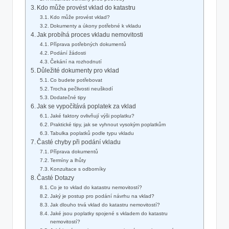
Kdo⁢ může provést vklad do katastru
Kdo ‍může provést vklad?
Dokumenty a ⁣úkony potřebné k vkladu
Jak probíhá⁤ proces vkladu nemovitosti
Příprava potřebných dokumentů
Podání žádosti
Čekání​ na rozhodnutí
Důležité dokumenty pro ​vklad
Co budete ⁣potřebovat
Trocha pečlivosti neuškodí
Dodatečné tipy
Jak se vypočítává poplatek za vklad
Jaké faktory ovlivňují výši poplatku?
Praktické tipy, jak ‍se vyhnout vysokým poplatkům
Tabulka poplatků‌ podle typu vkladu
Časté chyby při podání ​vkladu
Příprava dokumentů
Termíny a lhůty
Konzultace s odborníky
Časté Dotazy
Co je ‍to vklad do katastru‌ nemovitostí?
Jaký je postup pro podání‌ návrhu ‌na ‌vklad?
Jak dlouho trvá vklad do katastru nemovitostí?
Jaké jsou poplatky spojené s vkladem do katastru
nemovitostí?