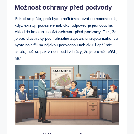
Možnost ⁤ochrany před podvody
Pokud se ptáte,‍ proč byste měli investovat do nemovitosti,
⁤když existují podezřelé ⁣nabídky, odpověď je jednoduchá.
Vklad ​do katastru nabízí
ochranu před podvody
. Tím, ⁣že
je váš vlastnický podíl‍ oficiálně zapsán, snižujete riziko, že
byste naletěli na‌ nějakou podvodnou nabídku. Lepší​ mít
jistotu, než⁤ se pak v noci budit z hrůzy, že jste⁣ o vše přišli,
‌ne?