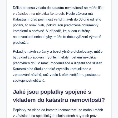
Délka procesu vkladu⁤ do katastru ‌nemovitostí se může lišit‍
v ​
závislosti na několika faktorech
. Podle zákona⁣ má⁣
Katastrální úřad povinnost vyřídit návrh‍ do 30 dnů od jeho
podání, to však platí, pokud jsou předložené dokumenty
kompletní⁢ a správné.​ V ⁣případě, že​ budou zjištěny
nesrovnalosti​ nebo chyby, může‌ to ⁢dobu ⁣vyřízení⁤ výrazně
prodloužit.
Pokud‌ je návrh správný⁣ a bezchybně protokolovaný, ⁢může
být vklad zpracován i rychleji, někdy i ​během několika
pracovních ⁣dní.‌ V rámci modernizace a digitalizace služeb
Katastrálního úřadu ‌se ⁢také zrychlila komunikace a
zpracování‌ návrhů, což vedlo ‍k efektivnějšímu postupu a
‍spokojenosti občanů.
Jaké jsou poplatky spojené s
vkladem do katastru nemovitostí?
Poplatky za vklad do katastru nemovitostí⁣ se mohou⁢ měnit
v závislosti na specifických okolnostech ⁢a typech práv,