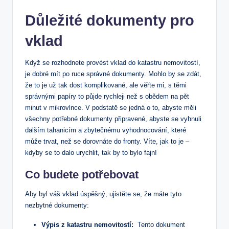
Důležité dokumenty pro ​
vklad
Když se rozhodnete provést vklad do katastru nemovitostí,
je dobré⁣ mít po ruce ‍správné dokumenty. Mohlo by se zdát,⁢
že to ⁢je už tak dost komplikované, ⁤ale věřte⁤ mi, ‌s těmi⁢
správnými papíry to půjde rychleji​ než s obědem⁤ na pět
minut v‍ mikrovlnce. V podstatě se jedná o to, abyste měli
všechny potřebné dokumenty ‌připravené,⁤ abyste se vyhnuli‌
dalším tahanicím a zbytečnému vyhodnocování, které
může⁢ trvat, než se dorovnáte do fronty. Víte, jak to je​ –
kdyby se to dalo urychlit, tak by to bylo fajn!
Co budete ⁣potřebovat
Aby byl váš​ vklad úspěšný, ujistěte se, že máte tyto
nezbytné dokumenty:
Výpis z katastru nemovitostí:
​ Tento dokument