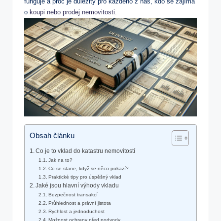
funguje ⁤a proč je ⁣důležitý‌ pro⁢ každého z⁤ nás, kdo se zajímá
o
koupi nebo prodej nemovitosti
.
Obsah článku
Co‍ je to vklad do katastru‍ nemovitostí
Jak na to?
Co se stane, když se něco pokazí?
Praktické tipy pro úspěšný vklad
Jaké jsou hlavní výhody vkladu
Bezpečnost transakcí
Průhlednost a právní jistota
Rychlost a‍ jednoduchost
Možnost ⁤ochrany před podvody