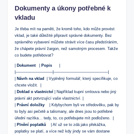
Dokumenty a ⁣úkony potřebné k
vkladu
Je‍ třeba mít ​na paměti, ​že ⁢kromě toho, kdo může provést
vklad, je také‍ důležité připravit⁢ správné dokumenty. Bez
správného vybavení můžete strávit více času ⁢předstíráním,
že chápete právní‍ žargon, než samotným ⁣procesem. Takže⁣
co ⁣budete potřebovat?
|
Dokument
​ ⁣ |
Popis
‍ ‍ ⁣ ‍ ⁣ |
|—————————–|——————————————|
|
Návrh na ‍vklad
⁢ | ⁢Vyplněný ⁢formulář, ⁤který specifikuje,⁣ co
chcete vložit. ⁤ ⁤|
|
Doklad o⁢ vlastnictví
| Například kupní smlouva nebo jiný
‌právní akt potvrzující​ vaše vlastnictví. |
|
Právní‍ doložky
⁤ ‌ ⁣ | Kdybychom byli ve středověku, ⁣pak ‌by
to byly asi pečetě a talismany, ale dnes ⁤jsou to potřebné
úřední razítka… tedy, to, co potřebujete mít podloženo.‍ ⁣ |
|
Plnění poplatků
⁣ ​ ⁢ | ⁤Ať⁤ už se to⁤ zdá⁢ jako ⁤překážka,
poplatky se‍ platí,‌ a více než​ kdy jindy ‍se vám dostane‌