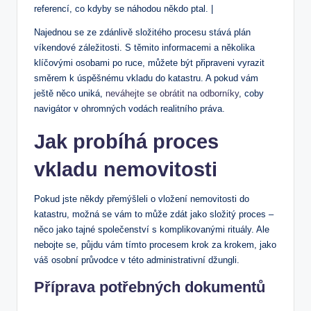
referencí, co kdyby se náhodou⁣ někdo ptal. |
Najednou se ze ‍zdánlivě‌ složitého procesu stává plán
víkendové záležitosti. S‌ těmito ‍informacemi a​ několika
klíčovými ⁤osobami‌ po ruce, ‍můžete být⁣ připraveni⁢ vyrazit
směrem k úspěšnému vkladu​ do katastru. A pokud vám
ještě něco uniká,
neváhejte se obrátit na⁢ odborníky
, coby
navigátor v ohromných vodách realitního práva.
Jak probíhá⁤ proces
vkladu nemovitosti
Pokud jste někdy přemýšleli o vložení nemovitosti‌ do
katastru, možná se vám to může zdát jako ‍složitý proces –⁤
něco jako tajné společenství s ​komplikovanými rituály. Ale
nebojte⁢ se, půjdu vám tímto procesem krok za krokem, jako
váš osobní průvodce ‌v této administrativní džungli.
Příprava potřebných dokumentů