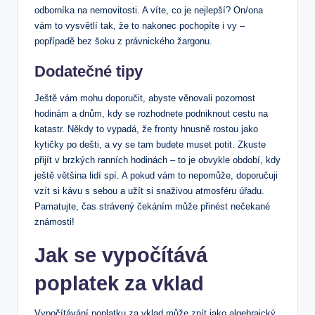
odborníka na nemovitosti. A víte, co je ⁣nejlepší? On/ona
vám ⁤to vysvětlí tak, že​ to nakonec pochopíte i vy –
popřípadě bez⁢ šoku⁢ z právnického žargonu.
Dodatečné tipy
Ještě ‌vám mohu doporučit, abyste věnovali pozornost
hodinám a dnům, kdy se rozhodnete podniknout cestu na
katastr. Někdy ⁣to vypadá, že fronty⁢ hnusně‌ rostou jako
⁢kytičky po dešti, ⁤a vy se tam ‍budete muset potit.⁢ Zkuste ​
přijít v brzkých ranních hodinách – to ⁤je obvykle období, kdy
ještě‌ většina ‌lidí spí. A pokud vám to nepomůže, doporučuji
vzít‍ si kávu s sebou a užít‌ si snaživou ‍atmosféru úřadu.
Pamatujte, čas strávený čekáním‍ může přinést⁢ nečekané
známosti!
Jak se vypočítává
poplatek za vklad
Vypočítávání⁢ poplatku za ‍vklad‌ může znít jako‍ algebraický