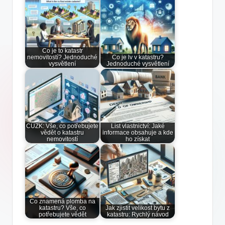
Co je to katastr
nemovitostí? Jednoduché
Co je lv v katastru?
vysvětlení
Jednoduché vysvětlení
CUZK: Vše, co potřebujete
List vlastnictví: Jaké
vědět o katastru
informace obsahuje a kde
nemovitostí
ho získat
Co znamená plomba na
katastru? Vše, co
Jak zjistit velikost bytu z
potřebujete vědět
katastru: Rychlý návod