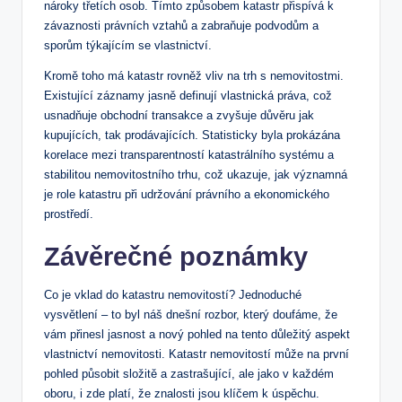
nároky třetích osob. Tímto způsobem⁣ katastr přispívá k
závaznosti právních vztahů⁢ a zabraňuje podvodům a
⁢sporům týkajícím‍ se vlastnictví.
Kromě toho má katastr rovněž ⁣vliv na⁤ trh s nemovitostmi.
Existující​ záznamy jasně definují vlastnická ⁣práva, což
usnadňuje obchodní transakce⁣ a ⁤zvyšuje důvěru ⁤jak
kupujících,⁤ tak prodávajících. Statisticky byla⁣ prokázána
korelace mezi⁤ transparentností ⁤katastrálního systému a
stabilitou nemovitostního​ trhu, což ukazuje, jak významná
je role⁤ katastru při udržování právního a​ ekonomického
prostředí.
Závěrečné poznámky
Co je vklad‌ do katastru nemovitostí? Jednoduché
vysvětlení⁢ – to byl náš⁤ dnešní rozbor,⁣ který doufáme, že
vám přinesl jasnost ⁢a nový pohled na tento důležitý aspekt
vlastnictví nemovitosti. Katastr‌ nemovitostí může na první
pohled působit⁤ složitě⁣ a⁢ zastrašující, ale jako ⁣v‍ každém
oboru,‌ i ⁣zde platí, že znalosti ⁢jsou klíčem k⁤ úspěchu.