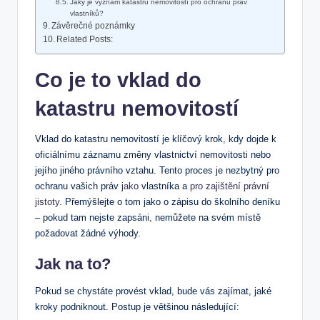
Jaký je ​význam katastru nemovitostí pro ochranu práv
vlastníků?
Závěrečné poznámky
Related Posts:
Co‍ je to vklad do
katastru‍ nemovitostí
Vklad do katastru ‍nemovitostí je​ klíčový⁤ krok, kdy dojde k
oficiálnímu záznamu změny vlastnictví ⁣nemovitosti nebo
jejího jiného právního⁢ vztahu. Tento ⁤proces je nezbytný⁣ pro
‍ochranu vašich práv‍
jako
vlastníka a
pro zajištění právní⁤
jistoty
. Přemýšlejte o tom jako ⁢o zápisu do školního deníku
– pokud tam nejste zapsáni,⁣ nemůžete na svém místě
požadovat žádné výhody.
Jak na to?
Pokud se⁣ chystáte ⁣provést ⁢vklad, bude vás⁤ zajímat, jaké
⁤kroky podniknout. Postup je většinou následující: