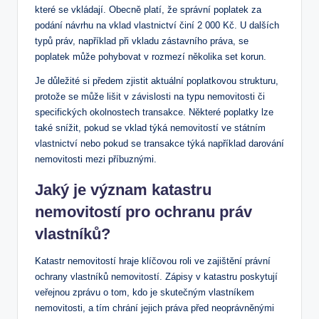
které se vkládají. Obecně platí, že správní ⁣poplatek ⁣za
podání ‌návrhu na vklad vlastnictví činí 2⁣ 000 Kč.⁢ U dalších
typů práv, například při⁣ vkladu zástavního práva, se
poplatek může pohybovat v ⁣rozmezí několika set korun.
Je důležité si předem zjistit aktuální poplatkovou strukturu,
protože ⁢se může lišit‍ v závislosti na ⁣typu nemovitosti⁣ či
specifických okolnostech⁣ transakce. Některé poplatky ​lze
také snížit, pokud se vklad⁤ týká‍ nemovitostí ​ve​ státním ​
vlastnictví nebo pokud se⁣ transakce⁤ týká například darování
⁢nemovitosti ​mezi příbuznými.
Jaký je ​význam katastru
nemovitostí pro ochranu práv
vlastníků?
Katastr ​nemovitostí ‍hraje klíčovou roli ⁤ve zajištění právní
ochrany vlastníků nemovitostí.‌ Zápisy v katastru poskytují
veřejnou ​zprávu o tom, kdo⁤ je skutečným‍ vlastníkem
⁣nemovitosti, a ‌tím chrání jejich práva před neoprávněnými