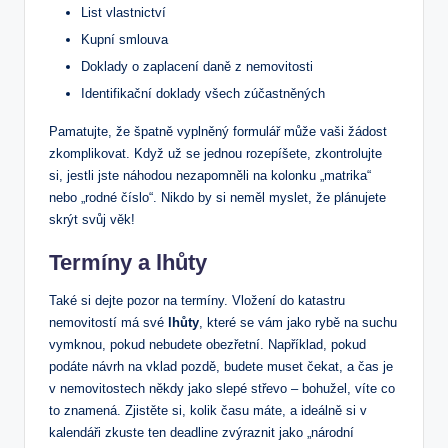
List vlastnictví
Kupní smlouva
Doklady o zaplacení‌ daně z ‌nemovitosti
Identifikační doklady všech zúčastněných
Pamatujte, že špatně ⁢vyplněný formulář může vaši⁣ žádost
zkomplikovat.​ Když už se jednou rozepíšete, zkontrolujte
si, jestli jste‍ náhodou ⁢nezapomněli na ‌kolonku „matrika“
nebo „rodné číslo“. Nikdo by si ‍neměl myslet, že plánujete
skrýt svůj ⁣věk!
Termíny a lhůty
Také si ​dejte pozor na termíny.‍ Vložení do katastru
nemovitostí má své
lhůty
, které se vám jako rybě na suchu
vymknou, pokud nebudete obezřetní. Například, pokud
podáte návrh na vklad pozdě, budete​ muset čekat, a čas je
v nemovitostech ⁤někdy jako slepé střevo – bohužel, ​víte⁤ co
to znamená. Zjistěte si, kolik času máte,⁢ a ideálně si v
kalendáři zkuste ten​ deadline zvýraznit‌ jako „národní