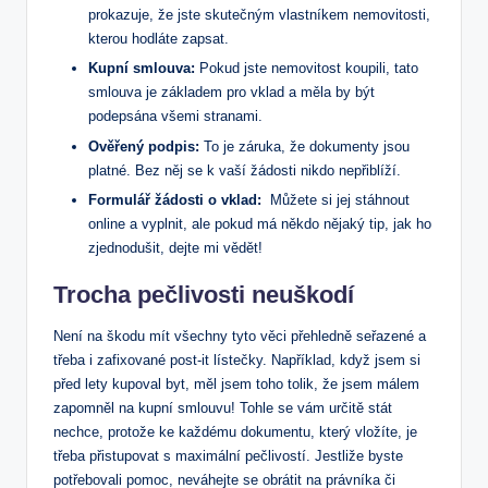
‍prokazuje, že jste⁣ skutečným vlastníkem nemovitosti,
kterou hodláte zapsat.
Kupní smlouva:
Pokud jste nemovitost koupili, tato
smlouva je základem pro vklad a ⁤měla by být
podepsána všemi stranami.
Ověřený podpis:
To je záruka, že dokumenty jsou
‍platné. Bez něj se k vaší žádosti nikdo nepřiblíží.
Formulář žádosti o ⁣vklad:
⁤ Můžete si jej stáhnout
online a vyplnit, ale pokud má ⁣někdo nějaký tip, jak⁣ ho
⁣zjednodušit, dejte mi vědět!
Trocha pečlivosti neuškodí
Není ⁣na ‌škodu mít všechny tyto věci přehledně seřazené a
třeba‌ i zafixované post-it lístečky. ‍Například, když jsem si
před lety kupoval byt,⁤ měl jsem toho tolik, že jsem​ málem
zapomněl‍ na kupní ​smlouvu!‍ Tohle se vám určitě ⁣stát
nechce, ⁤protože ke ⁢každému dokumentu, který vložíte, je
třeba⁣ přistupovat s maximální pečlivostí. Jestliže byste
potřebovali​ pomoc, ⁤neváhejte se obrátit ‌na ⁤právníka či