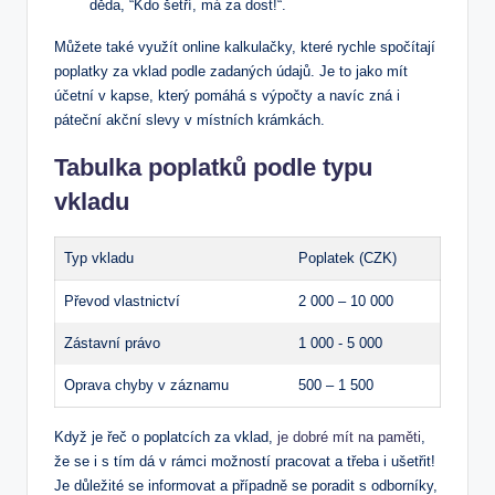
děda, ⁤“Kdo šetří, má ​za‌ dost!“.
Můžete ⁣také využít online kalkulačky, které rychle spočítají
poplatky⁤ za vklad​ podle zadaných údajů. ‌Je to jako⁢ mít
účetní v kapse, který pomáhá s ⁤výpočty a navíc zná i
páteční akční slevy⁤ v místních​ krámkách.
Tabulka poplatků‌ podle typu
vkladu
Typ vkladu
Poplatek (CZK)
Převod vlastnictví
2 000 – 10 000
Zástavní právo
1‍ 000 ⁤- ⁤5 000
Oprava chyby v záznamu
500 – ​1⁣ 500
Když‌ je řeč‍ o poplatcích za vklad,
je dobré mít na paměti
,
že se i s tím dá⁤ v rámci možností pracovat a třeba i ušetřit!‌
Je důležité se ‍informovat⁢ a případně ​se poradit s ⁤odborníky,