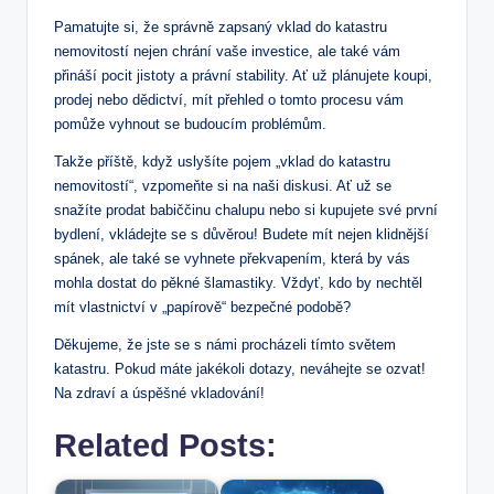
Pamatujte si, že správně zapsaný⁣ vklad do katastru
nemovitostí ⁣nejen chrání vaše investice, ale také ⁢vám‌
přináší pocit⁢ jistoty ⁢a právní stability.‌ Ať už plánujete koupi,
‌prodej nebo dědictví, mít přehled o ⁤tomto procesu​ vám
⁢pomůže vyhnout⁢ se budoucím problémům.
Takže příště, když uslyšíte ⁣pojem „vklad do katastru
nemovitostí“, vzpomeňte si ⁤na naši diskusi.⁢ Ať už‍ se
snažíte prodat babiččinu‌ chalupu nebo si kupujete své první
bydlení, vkládejte‌ se s důvěrou! ⁤Budete mít nejen klidnější
spánek, ale také se vyhnete ⁣překvapením, ‌která by‍ vás
mohla⁤ dostat do pěkné šlamastiky. Vždyť, kdo by nechtěl
mít vlastnictví v ⁢„papírově“ bezpečné podobě?
Děkujeme,‍ že jste se s ⁤námi procházeli tímto světem
katastru. Pokud ‌máte‍ jakékoli dotazy, ‍neváhejte se ozvat!
Na zdraví a ‍úspěšné vkladování!
Related Posts: