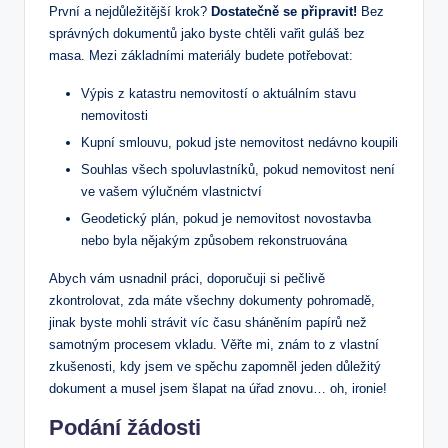
První a nejdůležitější krok?‌
Dostatečně se připravit!
Bez
správných dokumentů⁣ jako byste chtěli vařit ‌guláš bez
masa. Mezi základními materiály budete ⁢potřebovat:
Výpis z katastru nemovitostí o aktuálním stavu
‌nemovitosti
Kupní ​smlouvu, ​pokud jste nemovitost nedávno koupili
Souhlas všech spoluvlastníků, pokud nemovitost⁤ není
ve vašem výlučném vlastnictví
Geodetický ​plán, pokud ⁣je nemovitost novostavba
nebo byla nějakým⁢ způsobem rekonstruována
Abych vám usnadnil‌ práci, doporučuji si pečlivě
⁢zkontrolovat, zda máte všechny⁤ dokumenty pohromadě,
‍jinak byste mohli strávit​ víc času sháněním papírů ⁣než
samotným procesem vkladu. Věřte mi,⁤ znám to z ⁣vlastní‌
zkušenosti, ‌kdy jsem ve spěchu zapomněl jeden důležitý
dokument ⁤a musel jsem šlapat na úřad ⁢znovu… oh, ironie!
Podání žádosti