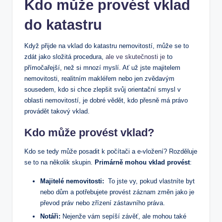
Kdo⁢ může provést vklad
do katastru
Když přijde na ⁢vklad do katastru​ nemovitostí, může​ se​ to
zdát jako složitá procedura,
ale ve skutečnosti je
to
přímočařejší, než ⁤si mnozí myslí.⁢ Ať už jste‌ majitelem
nemovitosti, realitním makléřem nebo jen⁢ zvědavým
sousedem, kdo si chce zlepšit svůj orientační smysl v
oblasti nemovitostí, je dobré vědět, kdo přesně má⁢ právo
provádět ‍takový vklad.
Kdo ‍může provést vklad?
Kdo se tedy⁤ může posadit k ‍počítači a⁣ e-vložení? Rozděluje
se to na několik⁣ skupin.
Primárně ‌mohou vklad provést
:
Majitelé nemovitosti:
‌ To⁤ jste vy, pokud vlastníte byt
nebo dům a potřebujete provést ‍záznam změn​ jako je⁤
převod ⁤práv nebo zřízení zástavního práva.
Notáři:
Nejenže vám sepíší⁢ závěť, ⁤ale mohou také