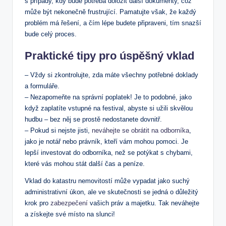
s⁣ případy, kdy bude ⁢potřeba doložit další dokumenty, což
může být nekonečně frustrující. Pamatujte však, ⁤že ​každý
problém ‍má řešení,⁢ a ​čím ‍lépe budete připraveni, tím ⁤snazší
⁣bude celý proces.
Praktické tipy pro úspěšný vklad
– Vždy si‍ zkontrolujte,⁢ zda ‍máte všechny potřebné⁤ doklady
a formuláře.
– Nezapomeňte na správní poplatek! ⁤Je to podobné, ⁢jako​
když zaplatíte vstupné na ⁢festival, abyste si užili skvělou
hudbu⁤ – bez něj ⁤se prostě nedostanete dovnitř.
– Pokud si nejste jisti,
neváhejte se obrátit na odborníka
,
jako je notář nebo právník, kteří⁣ vám mohou‍ pomoci.⁣ Je
lepší⁤ investovat do odborníka, než se potýkat s ‍chybami,
které vás mohou stát další ​čas a peníze.
Vklad do⁣ katastru nemovitostí ⁤může⁤ vypadat⁣ jako ⁤suchý
administrativní úkon, ‍ale ve ⁢skutečnosti se jedná o důležitý
krok pro
zabezpečení
vašich práv a majetku. Tak ⁣neváhejte⁣
a získejte své místo na slunci!