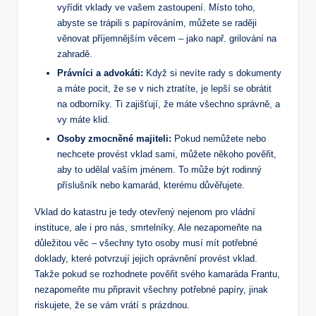
vyřídit vklady ve vašem zastoupení. Místo ‍toho,
abyste​ se trápili s papírováním, můžete se raději
věnovat příjemnějším věcem –⁤ jako např. grilování na
zahradě.
Právníci a advokáti:
Když ⁢si nevíte ‌rady s dokumenty
a máte pocit, že se ​v nich ztratíte, je​ lepší ⁤se obrátit
na odborníky. ⁣Ti‌ zajišťují, že máte⁢ všechno ⁣správně, a
vy máte‍ klid.
Osoby zmocněné majiteli:
Pokud ‍nemůžete nebo
nechcete‍ provést vklad⁢ sami, můžete někoho pověřit,
aby⁢ to udělal vaším‍ jménem. To může být ‌rodinný
příslušník nebo kamarád, ​kterému důvěřujete.
Vklad do katastru ‍je tedy ‍otevřený nejenom pro vládní
instituce, ale ‌i pro nás, smrtelníky. Ale nezapomeňte na
důležitou ‍věc – všechny tyto osoby musí mít ‍potřebné
doklady, které potvrzují ​jejich oprávnění provést vklad.​
Takže pokud se rozhodnete pověřit‍ svého kamaráda Frantu,
nezapomeňte mu připravit všechny potřebné papíry,⁣ jinak
riskujete, že se vám vrátí s prázdnou.