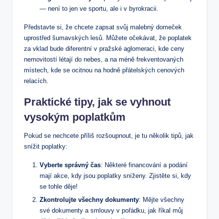
— není to⁢ jen ‌ve sportu, ale i⁢ v byrokracii.
Představte si, že ‍chcete zapsat svůj malebný domeček
uprostřed šumavských ⁣lesů. Můžete očekávat, že ⁤poplatek
za vklad bude ‍diferentní v pražské aglomeraci, kde ceny
nemovitostí létají do​ nebes, ⁢a na ​méně frekventovaných
místech, kde se ocitnou‍ na hodně ‌přátelských ‍cenových
relacích.
Praktické tipy, jak ‍se vyhnout
vysokým poplatkům
Pokud se nechcete příliš rozšoupnout, je tu⁤ několik tipů, jak
⁣snížit poplatky:
Vyberte​ správný čas
: Některé financování a ‌podání‍
mají akce, kdy ​jsou poplatky sníženy. ⁣Zjistěte si, kdy
se‌ tohle děje!
Zkontrolujte všechny dokumenty
: Mějte všechny
své dokumenty a smlouvy v⁢ pořádku, jak ⁤říkal můj