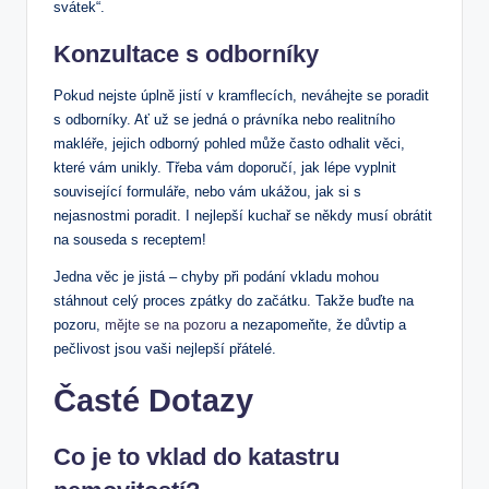
svátek“.
Konzultace s odborníky
Pokud ⁢nejste úplně⁣ jistí v kramflecích, neváhejte se ⁣poradit
s odborníky. Ať už se jedná o ‍právníka nebo⁢ realitního
‌makléře, jejich odborný pohled může často odhalit věci,
které vám unikly. Třeba‍ vám⁢ doporučí, jak lépe vyplnit
související formuláře, nebo vám ukážou, jak ‌si s
nejasnostmi poradit. I nejlepší kuchař se někdy musí obrátit
na‌ souseda s receptem!
Jedna ‌věc ⁢je jistá‌ – ‍chyby při⁤ podání vkladu mohou
stáhnout celý proces zpátky do začátku. Takže buďte na
pozoru,
mějte se na pozoru
‍ a nezapomeňte, ⁢že⁣ důvtip⁣ a
‍pečlivost jsou vaši nejlepší přátelé.
Časté Dotazy
Co je ‍to vklad do katastru‌