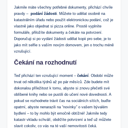
Jakmile máte všechny​ potřebné dokumenty, přichází chvíle
⁤pravdy – ⁢
podání žádosti
. Můžete to ⁤udělat ‌osobně na
katastrálním úřadu nebo použít elektronickou podání,‍ což je
vlastně jako objednat si pizza online. Prostě vyplníte
formuláře,‌ přiložíte dokumenty a čekáte na potvrzení.
Doporučuji si po‍ vydání žádosti udělat kopii pro sebe, je to
jako mít selfie s vaším ⁢novým domovem, jen o trochu méně
vzrušující.
Čekání​ na rozhodnutí
Teď přichází ten vzrušující moment –
čekání
. ⁣Období může
trvat od několika týdnů až‌ po pár měsíců. Zde budete mít ​
dokonalou příležitost k‌ tomu, abyste si znovu přečetli své
oblíbené knihy ‌nebo se pustili ⁢do učení⁤ nové dovednosti. A
pokud se rozhodnete trávit čas⁣ na sociálních sítích, buďte
opatrní, abyste ⁢nenarazili⁢ na “novinky” o vašem bývalém
bydlení ⁤– to by mohlo být ‍emočně⁣ obtížné! Jakmile ⁢tedy
katastr ⁣vkladu⁣ schválí, obdržíte⁣ potvrzení a teď⁤ už můžete
slavit cokoliv, co vás na té vaší nemovitosti čeká.