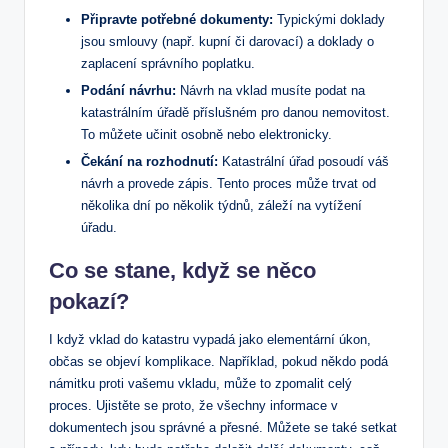
Připravte potřebné dokumenty:
⁢Typickými doklady
jsou smlouvy (např.​ kupní či darovací) a doklady ⁢o
zaplacení​ správního poplatku.
Podání návrhu:
Návrh na ⁢vklad musíte podat na
katastrálním úřadě ‌příslušném pro danou nemovitost.
To můžete učinit osobně nebo elektronicky.
Čekání na rozhodnutí:
Katastrální ⁣úřad posoudí váš
⁢návrh ​a provede zápis. Tento proces může trvat od
několika ​dní ‍po několik týdnů, záleží⁤ na vytížení
‌úřadu.
Co se stane, když se něco
pokazí?
I když vklad do katastru vypadá jako ‍elementární úkon,
občas se objeví komplikace. Například,⁤ pokud někdo‌ podá
‍námitku proti vašemu vkladu, může⁣ to zpomalit​ celý
proces. Ujistěte se proto, že všechny informace​ v
dokumentech jsou správné a přesné. Můžete se také setkat