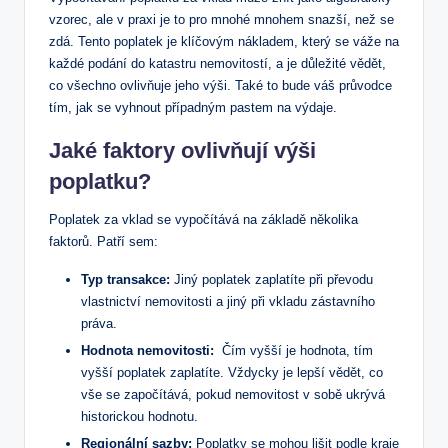
vzorec, ale‍ v praxi‌ je to ​pro ⁢mnohé mnohem snazší, než se
zdá. Tento poplatek ‌je​ klíčovým nákladem, který se váže na
‍každé podání do ‍katastru ‍nemovitostí, a je důležité vědět,
co všechno ovlivňuje⁤ jeho⁣ výši. ⁢Také to bude váš průvodce
tím, jak se vyhnout případným pastem na výdaje.
Jaké faktory ovlivňují výši
poplatku?
Poplatek za vklad se vypočítává na základě několika
faktorů. Patří‌ sem:
Typ⁤ transakce:
Jiný poplatek zaplatíte při ⁤převodu
vlastnictví ​nemovitosti⁣ a ‌jiný při vkladu zástavního
práva.
Hodnota nemovitosti:
‍ Čím ‌vyšší je hodnota,‍ tím
vyšší poplatek zaplatíte.⁣ Vždycky je ⁣lepší vědět, co⁤
vše⁤ se započítává,‍ pokud ⁤nemovitost v sobě ukrývá
historickou hodnotu.
Regionální sazby:
Poplatky se mohou ⁣lišit podle kraje