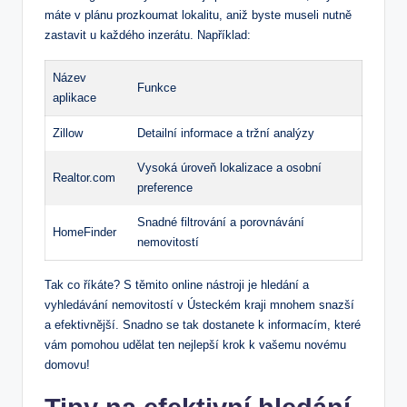
máte v plánu prozkoumat lokalitu, aniž byste museli nutně
zastavit u každého inzerátu. Například:
Název
Funkce
aplikace
Zillow
Detailní informace a tržní analýzy
Vysoká úroveň lokalizace a osobní
Realtor.com
preference
Snadné filtrování a porovnávání
HomeFinder
nemovitostí
Tak co říkáte? S těmito online nástroji je hledání a
vyhledávání nemovitostí v Ústeckém kraji mnohem snazší
a efektivnější. Snadno se tak dostanete k informacím, které
vám pomohou udělat ten nejlepší krok k vašemu novému
domovu!