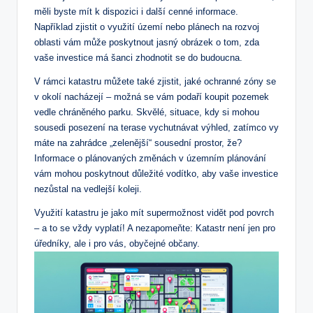
měli byste mít k dispozici i další cenné informace.
Například zjistit o využití území nebo plánech na rozvoj
oblasti vám může poskytnout jasný obrázek o tom, zda
vaše investice má šanci zhodnotit se do budoucna.
V rámci katastru můžete také zjistit, jaké ochranné zóny se
v okolí nacházejí – možná se vám podaří koupit pozemek
vedle chráněného parku. Skvělé, situace, kdy si mohou
sousedi posezení na terase vychutnávat výhled, zatímco vy
máte na zahrádce „zelenější“ sousední prostor, že?
Informace o plánovaných změnách v územním plánování
vám mohou poskytnout důležité vodítko, aby vaše investice
nezůstal na vedlejší koleji.
Využití katastru je jako mít supermožnost vidět pod povrch
– a to se vždy vyplatí! A nezapomeňte: Katastr není jen pro
úředníky, ale i pro vás, obyčejné občany.