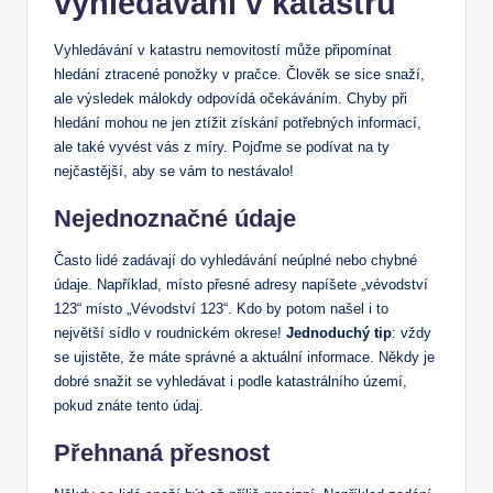
vyhledávání v katastru
Vyhledávání v katastru nemovitostí může připomínat
hledání ztracené ponožky v pračce. Člověk se sice snaží,
ale výsledek málokdy odpovídá očekáváním. Chyby při
hledání mohou ne jen ztížit získání potřebných informací,
ale také vyvést vás z míry. Pojďme se podívat na ty
nejčastější, aby se vám to nestávalo!
Nejednoznačné údaje
Často lidé zadávají do vyhledávání neúplné nebo chybné
údaje. Například, místo přesné adresy napíšete „vévodství
123“ místo „Vévodství 123“. Kdo by potom našel i to
největší sídlo v roudnickém okrese!
Jednoduchý tip
: vždy
se ujistěte, že máte správné a aktuální informace. Někdy je
dobré snažit se vyhledávat i podle katastrálního území,
pokud znáte tento údaj.
Přehnaná přesnost