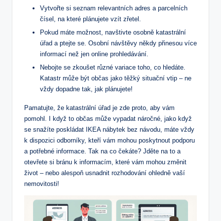
Vytvořte si seznam relevantních adres a parcelních
čísel, na které plánujete vzít zřetel.
Pokud máte možnost, navštivte osobně katastrální
úřad a ptejte se. Osobní návštěvy někdy přinesou více
informací než jen online prohledávání.
Nebojte se zkoušet různé variace toho, co hledáte.
Katastr může být občas jako těžký situační vtip – ne
vždy dopadne tak, jak plánujete!
Pamatujte, že katastrální úřad je zde proto, aby vám
pomohl. I když to občas může vypadat náročné, jako když
se snažíte poskládat IKEA nábytek bez návodu, máte vždy
k dispozici odborníky, kteří vám mohou poskytnout podporu
a potřebné informace. Tak na co čekáte? Jděte na to a
otevřete si bránu k informacím, které vám mohou změnit
život – nebo alespoň usnadnit rozhodování ohledně vaší
nemovitosti!