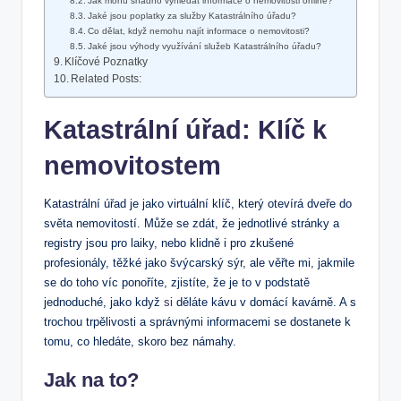
Jak mohu snadno vyhledat informace o nemovitosti online?
Jaké jsou poplatky za služby Katastrálního úřadu?
Co dělat, když nemohu najít informace o nemovitosti?
Jaké jsou výhody využívání služeb Katastrálního úřadu?
Klíčové Poznatky
Related Posts:
Katastrální úřad: Klíč k
nemovitostem
Katastrální úřad je jako virtuální klíč, který otevírá dveře do
světa nemovitostí. Může se zdát, že jednotlivé stránky a
registry jsou pro laiky, nebo klidně i pro zkušené
profesionály, těžké jako švýcarský sýr, ale věřte mi, jakmile
se do toho víc ponoříte, zjistíte, že je to v podstatě
jednoduché, jako když
si
děláte kávu v domácí kavárně. A s
trochou trpělivosti a správnými informacemi se dostanete k
tomu, co hledáte, skoro bez námahy.
Jak na to?