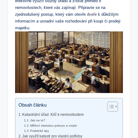
efektivně využít služby úřadu a získat přehled o
nemovitostech, které vás zajímají. Připravte se na
zjednodušený postup, který vám otevře
dveře
k důležitým
informacím a usnadní vaše rozhodování při koupi či prodeji
majetku.
Obsah článku
Katastrální úřad: Klíč k nemovitostem
Jak na to?
Měření metodou pokusu a omylu
Praktické tipy
Jak využít katastr pro vlastní potřeby