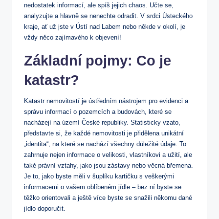
nedostatek informací, ale spíš jejich chaos. Učte se,
analyzujte a hlavně se nenechte odradit. V srdci Ústeckého
kraje, ať už jste v Ústí nad Labem nebo někde v okolí, je
vždy něco zajímavého k objevení!
Základní pojmy: Co je
katastr?
Katastr nemovitostí je ústředním nástrojem pro evidenci a
správu informací o pozemcích a budovách, které se
nacházejí na území České republiky. Statisticky vzato,
představte si, že každé nemovitosti je přidělena unikátní
„identita“, na které se nachází všechny důležité údaje. To
zahrnuje nejen informace o velikosti, vlastníkovi a užití, ale
také právní vztahy, jako jsou zástavy nebo věcná břemena.
Je to, jako byste měli v šuplíku kartičku s veškerými
informacemi o vašem oblíbeném jídle – bez ní byste se
těžko orientovali a ještě více byste se snažili někomu dané
jídlo doporučit.