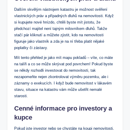
Dalším skvělým nástrojem katastru je možnost ověření
vlastnických práv a případných dluhů na nemovitosti. Když
si kupujete nové hnízdo, chtěli byste mít jistotu, že
předchozí majitel není tajným milovníkem dluhů. Takže
stačí pár kliknutí a můžete zjistit, kdo na nemovitosti
figuruje jako vlastník a zda je na ní třeba platit nějaké
poplatky či zástavy.
Mít tento přehled je jako mít mapu pokladů – víte, co máte
na talíři a co se může skrývat pod povrchem! Pokud byste
se někdy rozhodli investovat do nemovitosti, tak
nezapomeňte nejen zkontrolovat výměru pozemku, ale i
záznamy o exekucích. I když bude nemovitost v lákavém
stavu, situace na katastru vám může ušetřit nemalé
starosti.
Cenné informace pro investory a
kupce
Pokud jste investor nebo se chystáte na koupi nemovitosti,