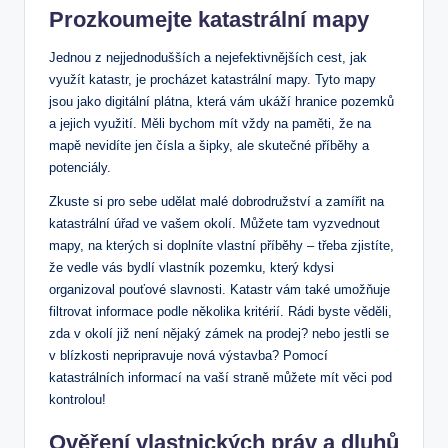
Prozkoumejte katastrální mapy
Jednou z nejjednodušších a nejefektivnějších cest, jak
využít katastr, je procházet katastrální mapy. Tyto mapy
jsou jako digitální plátna, která vám ukáží hranice pozemků
a jejich využití. Měli bychom mít vždy na paměti, že na
mapě nevidíte jen čísla a šipky, ale skutečné příběhy a
potenciály.
Zkuste si pro sebe udělat malé dobrodružství a zamířit na
katastrální úřad ve vašem okolí. Můžete tam vyzvednout
mapy, na kterých si doplníte vlastní příběhy – třeba zjistíte,
že vedle vás bydlí vlastník pozemku, který kdysi
organizoval pouťové slavnosti. Katastr vám také umožňuje
filtrovat informace podle několika kritérií. Rádi byste věděli,
zda v okolí již není nějaký zámek na prodej? nebo jestli se
v blízkosti nepripravuje nová výstavba? Pomocí
katastrálních informací na vaší straně můžete mít věci pod
kontrolou!
Ověření vlastnických práv a dluhů