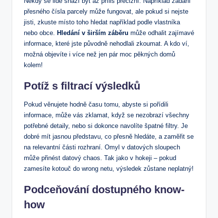
Někdy se lidé snaží být až příliš precizní. Například zadání
přesného čísla parcely může fungovat, ale pokud si nejste
jisti, zkuste místo toho hledat například podle vlastníka
nebo obce.
Hledání v širším záběru
může odhalit zajímavé
informace, které jste původně nehodlali zkoumat. A kdo ví,
možná objevíte i více než jen pár moc pěkných domů
kolem!
Potíž s filtrací výsledků
Pokud věnujete hodně času tomu, abyste si pořídili
informace, může vás zklamat, když se nezobrazí všechny
potřebné detaily, nebo si dokonce navolíte špatné filtry. Je
dobré mít jasnou představu, co přesně hledáte, a zaměřit se
na relevantní části rozhraní. Omyl v datových sloupech
může přinést datový chaos. Tak jako v hokeji – pokud
zamesíte kotouč do wrong netu, výsledek zůstane neplatný!
Podceňování dostupného know-
how