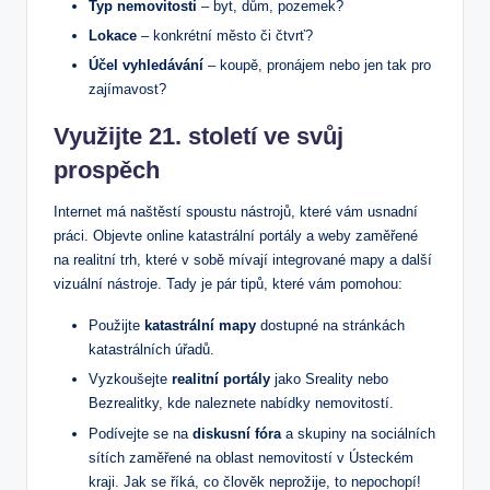
Typ nemovitosti
– byt, dům, pozemek?
Lokace
– konkrétní město či čtvrť?
Účel vyhledávání
– koupě, pronájem nebo jen tak pro
zajímavost?
Využijte 21. století ve svůj
prospěch
Internet má naštěstí spoustu nástrojů, které vám usnadní
práci. Objevte online katastrální portály a weby zaměřené
na realitní trh, které v sobě mívají integrované mapy a další
vizuální nástroje. Tady je pár tipů, které vám pomohou:
Použijte
katastrální mapy
dostupné na stránkách
katastrálních úřadů.
Vyzkoušejte
realitní portály
jako Sreality nebo
Bezrealitky, kde naleznete nabídky nemovitostí.
Podívejte se na
diskusní fóra
a skupiny na sociálních
sítích zaměřené na oblast nemovitostí v Ústeckém
kraji. Jak se říká, co člověk neprožije, to nepochopí!