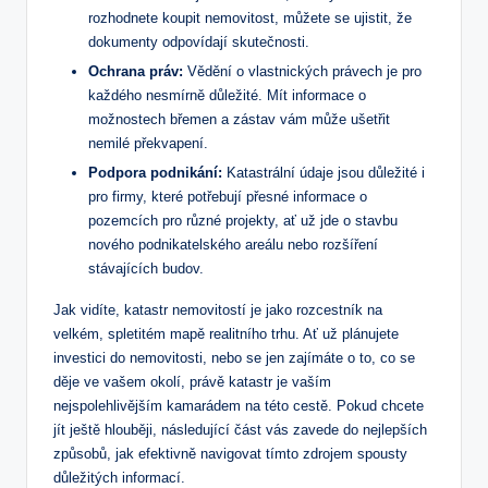
rozhodnete koupit nemovitost, můžete se ujistit, že
dokumenty odpovídají skutečnosti.
Ochrana práv:
Vědění o vlastnických právech je pro
každého nesmírně důležité. Mít informace o
možnostech břemen a zástav vám může ušetřit
nemilé překvapení.
Podpora podnikání:
Katastrální údaje jsou důležité i
pro firmy, které potřebují přesné informace o
pozemcích pro různé projekty, ať už jde o stavbu
nového podnikatelského areálu nebo rozšíření
stávajících budov.
Jak vidíte, katastr nemovitostí je jako rozcestník na
velkém, spletitém mapě realitního trhu. Ať už plánujete
investici do nemovitosti, nebo se jen zajímáte o to, co se
děje ve vašem okolí, právě katastr je vaším
nejspolehlivějším kamarádem na této cestě. Pokud chcete
jít ještě hlouběji, následující část vás zavede do nejlepších
způsobů, jak efektivně navigovat tímto zdrojem spousty
důležitých informací.