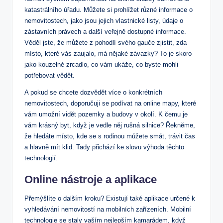
katastrálního úřadu. Můžete si prohlížet různé informace o
nemovitostech, jako jsou jejich vlastnické listy, údaje o
zástavních právech a další veřejně dostupné informace.
Věděl jste, že můžete z pohodlí svého gauče zjistit, zda
místo, které vás zaujalo, má nějaké závazky? To je skoro
jako kouzelné zrcadlo, co vám ukáže, co byste mohli
potřebovat vědět.
A pokud se chcete dozvědět více o konkrétních
nemovitostech, doporučuji se podívat na online mapy, které
vám umožní vidět pozemky a budovy v okolí. K čemu je
vám krásný byt, když je vedle něj rušná silnice? Řekněme,
že hledáte místo, kde se s rodinou můžete smát, trávit čas
a hlavně mít klid. Tady přichází ke slovu výhoda těchto
technologií.
Online nástroje a aplikace
Přemýšlíte o dalším kroku? Existují také aplikace určené k
vyhledávání nemovitostí na mobilních zařízeních. Mobilní
technologie se staly vaším nejlepším kamarádem, když