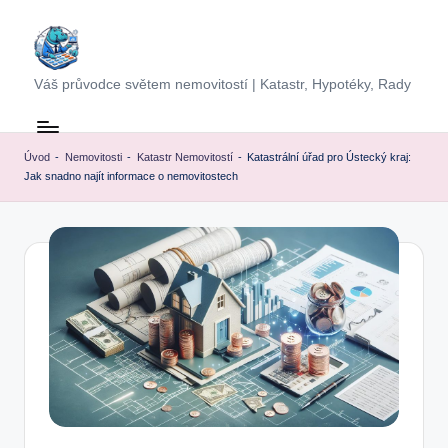
Skip
to
Váš průvodce světem nemovitostí | Katastr, Hypotéky, Rady
content
Úvod
-
Nemovitosti
-
Katastr Nemovitostí
-
Katastrální úřad pro Ústecký kraj:
Jak snadno najít informace o nemovitostech