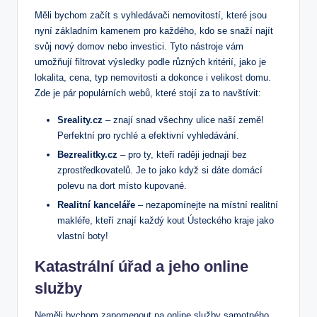
Měli bychom začít s vyhledávači nemovitostí, které jsou
nyní základním kamenem pro každého, kdo se snaží najít
svůj nový domov nebo investici. Tyto nástroje vám
umožňují filtrovat výsledky podle různých kritérií, jako je
lokalita, cena, typ nemovitosti a dokonce i velikost domu.
Zde je pár populárních webů, které stojí za to navštívit:
Sreality.cz
– znají snad všechny ulice naší země!
Perfektní pro rychlé a efektivní vyhledávání.
Bezrealitky.cz
– pro ty, kteří raději jednají bez
zprostředkovatelů. Je to jako když si dáte domácí
polevu na dort místo kupované.
Realitní kanceláře
– nezapomínejte na místní realitní
makléře, kteří znají každý kout Ústeckého kraje jako
vlastní boty!
Katastrální úřad a jeho online
služby
Neměli bychom zapomenout na online služby samotného