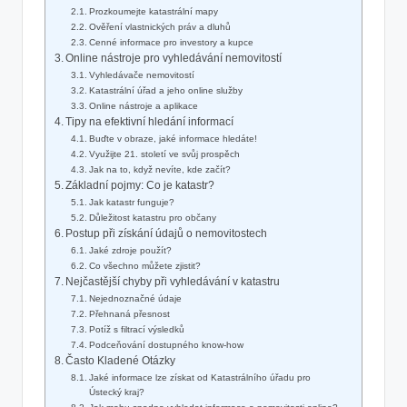
Prozkoumejte katastrální mapy
Ověření vlastnických práv a dluhů
Cenné informace pro investory a kupce
Online nástroje pro vyhledávání nemovitostí
Vyhledávače nemovitostí
Katastrální úřad a jeho online služby
Online nástroje a aplikace
Tipy na efektivní hledání informací
Buďte v obraze, jaké informace hledáte!
Využijte 21. století ve svůj prospěch
Jak na to, když nevíte, kde začít?
Základní pojmy: Co je katastr?
Jak katastr funguje?
Důležitost katastru pro občany
Postup při získání údajů o nemovitostech
Jaké zdroje použít?
Co všechno můžete zjistit?
Nejčastější chyby při vyhledávání v katastru
Nejednoznačné údaje
Přehnaná přesnost
Potíž s filtrací výsledků
Podceňování dostupného know-how
Často Kladené Otázky
Jaké informace lze získat od Katastrálního úřadu pro
Ústecký kraj?