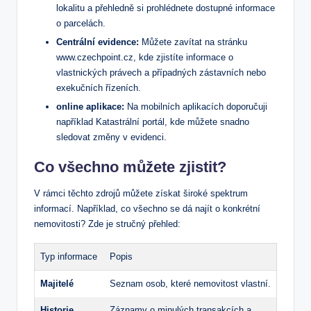
lokalitu a přehledně si prohlédnete dostupné informace
o parcelách.
Centrální evidence:
Můžete zavítat na stránku
www.czechpoint.cz, kde zjistíte informace o
vlastnických právech a případných zástavních nebo
exekučních řízeních.
online aplikace:
Na mobilních aplikacích doporučuji
například Katastrální portál, kde můžete snadno
sledovat změny v evidenci.
Co všechno můžete zjistit?
V rámci těchto zdrojů můžete získat široké spektrum
informací. Například, co všechno se dá najít o konkrétní
nemovitosti? Zde je stručný přehled:
Typ informace
Popis
Majitelé
Seznam osob, které nemovitost vlastní.
Historie
Záznamy o minulých transakcích a