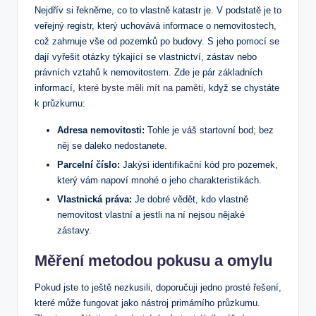
Nejdřív si řekněme, co to vlastně katastr je. V podstatě je to
veřejný registr, který uchovává informace o nemovitostech,
což zahrnuje vše od pozemků po budovy. S jeho pomocí se
dají vyřešit otázky týkající se vlastnictví, zástav nebo
právních vztahů k nemovitostem. Zde je pár základních
informací,
které byste měli mít na paměti
, když se chystáte
k průzkumu:
Adresa nemovitosti:
Tohle je váš startovní bod; bez
něj se daleko nedostanete.
Parcelní číslo:
Jakýsi identifikační kód pro pozemek,
který vám napoví mnohé o jeho charakteristikách.
Vlastnická práva:
Je dobré vědět, kdo vlastně
nemovitost vlastní a jestli na ní nejsou nějaké
zástavy.
Měření metodou pokusu a omylu
Pokud jste to ještě nezkusili, doporučuji jedno prosté řešení,
které může fungovat jako nástroj primárního průzkumu.