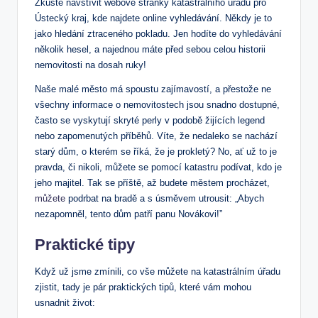
Zkuste navštívit webové stránky katastrálního úřadu pro
Ústecký kraj, kde najdete online vyhledávání. Někdy je to
jako hledání ztraceného pokladu. Jen hodíte do vyhledávání
několik hesel, a najednou máte před sebou celou historii
nemovitosti na dosah ruky!
Naše malé město má spoustu zajímavostí, a přestože ne
všechny informace o nemovitostech jsou snadno dostupné,
často se vyskytují skryté perly v podobě žijících legend
nebo zapomenutých příběhů. Víte, že nedaleko se nachází
starý dům, o kterém se říká, že je prokletý? No, ať už to je
pravda, či nikoli, můžete se pomocí katastru podívat, kdo je
jeho majitel. Tak se příště, až budete městem procházet,
můžete
podrbat na bradě a s úsměvem utrousit: „Abych
nezapomněl, tento dům patří panu Novákovi!”
Praktické tipy
Když už jsme zmínili, co vše můžete na katastrálním úřadu
zjistit, tady je pár praktických tipů, které vám mohou
usnadnit život: