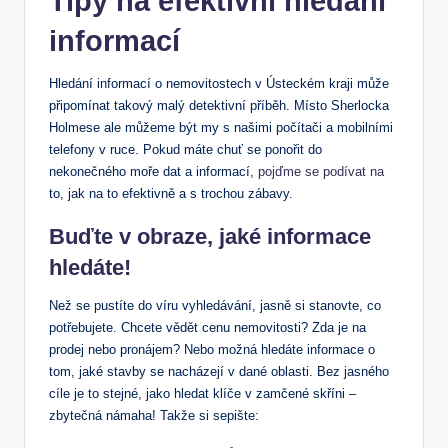
Tipy na efektivní hledání
informací
Hledání informací o nemovitostech v Ústeckém kraji může
připomínat takový malý detektivní příběh. Místo Sherlocka
Holmese ale můžeme být my s našimi počítači a mobilními
telefony v ruce. Pokud máte chuť se ponořit do
nekonečného moře dat a informací,
pojďme se podívat na
to, jak na to efektivně a s trochou zábavy.
Buďte v obraze, jaké informace
hledáte!
Než se pustíte do víru vyhledávání, jasně si stanovte, co
potřebujete. Chcete vědět cenu nemovitosti? Zda je na
prodej nebo pronájem? Nebo možná hledáte informace o
tom, jaké stavby se nacházejí v dané oblasti. Bez jasného
cíle je to stejné, jako hledat klíče v zamčené skříni –
zbytečná námaha! Takže si sepište: