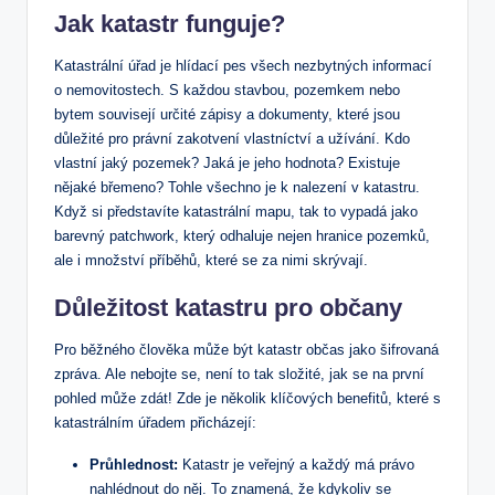
Jak katastr funguje?
Katastrální úřad je hlídací pes všech nezbytných informací
o nemovitostech. S každou stavbou, pozemkem nebo
bytem souvisejí určité zápisy a dokumenty, které jsou
důležité pro právní zakotvení vlastníctví a užívání. Kdo
vlastní jaký pozemek? Jaká je jeho hodnota? Existuje
nějaké břemeno? Tohle všechno je k nalezení v katastru.
Když si představíte katastrální mapu, tak to vypadá jako
barevný patchwork, který odhaluje nejen hranice pozemků,
ale i množství příběhů, které se za nimi skrývají.
Důležitost katastru pro občany
Pro běžného člověka může být katastr občas jako šifrovaná
zpráva. Ale nebojte se, není to tak složité, jak se na první
pohled může zdát! Zde je několik klíčových benefitů, které s
katastrálním úřadem přicházejí:
Průhlednost:
Katastr je veřejný a každý má právo
nahlédnout do něj. To znamená, že kdykoliv se