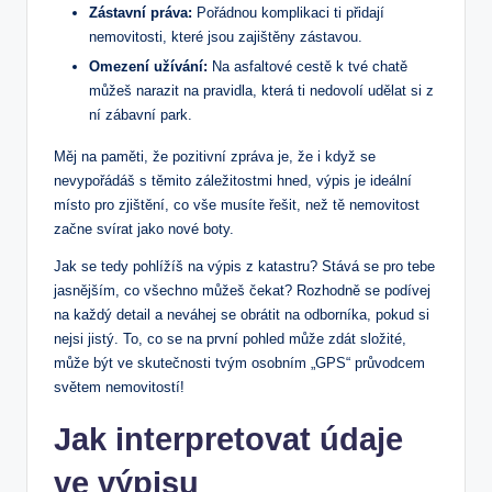
Zástavní práva:
Pořádnou komplikaci ti⁣ přidají
nemovitosti, které⁢ jsou ⁣zajištěny zástavou.
Omezení užívání:
Na asfaltové cestě‍ k tvé chatě‍
můžeš narazit na pravidla, která ⁣ti ⁢nedovolí udělat si z
ní zábavní park.
Měj⁤ na paměti, ‍že pozitivní zpráva je, že i když se
nevypořádáš s ⁤těmito záležitostmi hned, výpis je ideální ​
místo pro zjištění, co​ vše musíte řešit, než tě nemovitost
začne⁤ svírat jako ⁢nové boty.
Jak se tedy pohlížíš na výpis z katastru?⁣ Stává se pro tebe
jasnějším, co všechno můžeš čekat?‌ Rozhodně se ‌podívej
na každý detail ‌a neváhej se obrátit na odborníka, pokud si
nejsi jistý. To, ⁣co ​se na první pohled může zdát složité,
může být‍ ve skutečnosti tvým osobním „GPS“ průvodcem
světem‌ nemovitostí!
Jak interpretovat údaje
ve výpisu