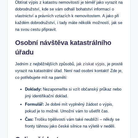
Obtírat výpis z katastru nemovitostí je téměř jako vyrazit na‍
dobrodružství, kde se vám odhalí ‌bohatství informací o
⁤vlastnictví ‍a právních vztazích⁣ k​ nemovitostem.‌ A jako při
každém dobrodružství, i tady máte několik možností, jak ⁢se
na svou‌ cestu připravit.
Osobní návštěva ⁤katastrálního
úřadu
Jedním ​z nejběžnějších způsobů,
jak získat výpis
, ‌je prostě
vyrazit na katastrální úřad. Není nad⁤ osobní ⁢kontakt!‍ Zde je,
​co potřebujete ‌mít na paměti:
Doklady:
Nezapomeňte si vzít občanský průkaz ‍nebo
⁢jiný identifikační doklad.
Formulář:
Je dobré mít vyplněný žádost o výpis,⁢
pokud je to možné.⁢ Umožní ⁣vám to ušetřit čas.
Čas:
Trošku trpělivosti vám také neublíží – někdy se
fronty táhnou jako české silnice na výletě v neděli.