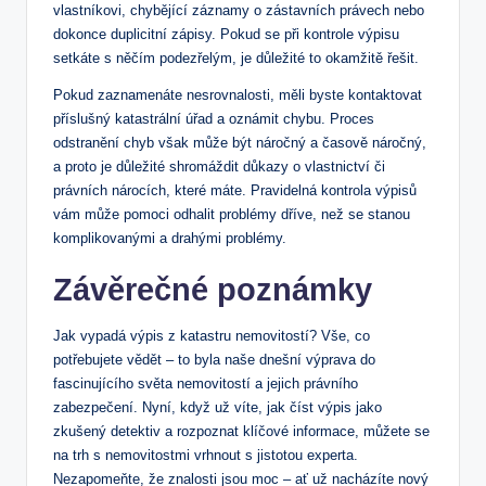
vlastníkovi, chybějící ⁣záznamy o⁣ zástavních právech nebo
dokonce duplicitní zápisy. Pokud ​se při kontrole výpisu‌
setkáte s něčím podezřelým, ⁣je důležité‍ to okamžitě řešit.
Pokud zaznamenáte nesrovnalosti, ​měli byste kontaktovat
příslušný katastrální úřad a oznámit‍ chybu. Proces
odstranění chyb ‌však může být‍ náročný a časově náročný,
a proto je důležité ‌shromáždit‍ důkazy o vlastnictví‍ či
právních ​nárocích, které máte. Pravidelná kontrola výpisů
vám může pomoci odhalit ‌problémy ‌dříve,‍ než se⁢ stanou
komplikovanými a drahými problémy.
Závěrečné poznámky
Jak vypadá⁣ výpis z katastru nemovitostí? ‌Vše, co
potřebujete vědět – to byla naše dnešní výprava do
fascinujícího světa nemovitostí a jejich právního
zabezpečení. Nyní, když už víte, jak ​číst výpis⁣ jako
zkušený detektiv a ‍rozpoznat ⁤klíčové informace,⁤ můžete se
na trh s nemovitostmi vrhnout s jistotou experta.
⁢Nezapomeňte,⁢ že ‍znalosti jsou moc ‍–⁤ ať už nacházíte nový