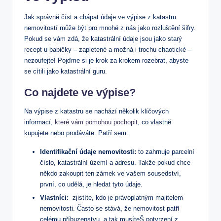
Jak správně číst a chápat ‌údaje ⁣ve ​výpise z katastru
nemovitostí může být ‍pro mnohé z​ nás ⁤jako ⁤rozluštění šifry.
Pokud se ⁤vám ⁣zdá,‌ že katastrální‌ údaje jsou ⁣jako starý
recept ⁤u babičky – zapletené a možná ⁤i trochu chaotické –
⁣nezoufejte! Pojďme si je krok za krokem rozebrat, abyste‌
se cítili⁣ jako​ katastrální guru.
Co najdete ve ‌výpise?
Na výpise z katastru se​ nachází několik klíčových
informací, ​
které vám pomohou pochopit
, co vlastně
kupujete nebo prodáváte. ‍Patří sem:
Identifikační údaje nemovitosti:
to zahrnuje parcelní
číslo, katastrální území⁣ a adresu. Takže pokud chce
někdo zakoupit ten zámek ve vašem sousedství,
první, co udělá, je hledat tyto ‍údaje.
Vlastníci:
⁢ zjistíte, kdo je ‍právoplatným majitelem
nemovitosti. Často ⁤se stává, že nemovitost ​patří
celému příbuzenstvu, a tak musíteŠ potvrzení z