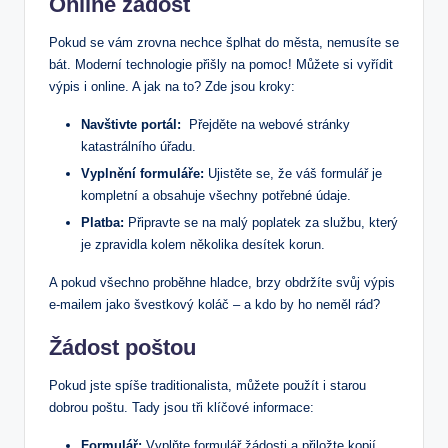
Online žádost
Pokud se ‍vám ​zrovna‌ nechce šplhat do města, nemusíte se
bát. ​Moderní ⁢technologie přišly na pomoc! Můžete si vyřídit
výpis i online. A jak na to? Zde jsou kroky:
Navštivte ⁣portál:
⁤ Přejděte na webové stránky
katastrálního úřadu.
Vyplnění ⁣formuláře:
Ujistěte ​se, že váš formulář je
kompletní a obsahuje všechny potřebné údaje.
Platba:
Připravte se​ na ⁤malý⁤ poplatek za službu, který
je zpravidla kolem několika desítek korun.
A pokud všechno ⁤proběhne​ hladce,⁣ brzy obdržíte svůj výpis
e-mailem jako švestkový koláč ​– a kdo by ho neměl rád?
Žádost ‌poštou
Pokud jste ‍spíše traditionalista, můžete‌ použít i starou
dobrou ⁤poštu. Tady⁢ jsou tři⁢ klíčové informace:
Formulář:
Vyplňte formulář žádosti a⁢ přiložte kopií