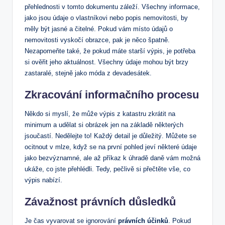
přehlednosti v tomto dokumentu záleží. Všechny⁣ informace,
⁤jako jsou ‌údaje o vlastníkovi nebo popis nemovitosti, by
měly být jasné a​ čitelné. Pokud vám​ místo údajů ⁣o
nemovitosti vyskočí‍ obrazce, pak je něco špatně.
‌Nezapomeňte také, že pokud máte starší výpis, je potřeba
si ověřit jeho aktuálnost. ‍Všechny⁤ údaje ⁣mohou být brzy
zastaralé, stejně jako ​móda z⁣ devadesátek.
Zkracování informačního procesu
Někdo si myslí, že může‌ výpis z katastru zkrátit na⁢
minimum a udělat⁢ si obrázek jen na základě ​některých
jsoučastí. Nedělejte​ to! Každý ‌detail je důležitý. Můžete se​
ocitnout v mlze, když se na první⁣ pohled jeví některé údaje
jako bezvýznamné, ale‍ až příkaz k ⁤úhradě daně vám možná⁢
ukáže, co jste přehlédli. Tedy, pečlivě⁤ si přečtěte vše,⁣ co
výpis ⁤nabízí.
Závažnost ‍právních důsledků
Je čas vyvarovat se ignorování
právních účinků
. Pokud