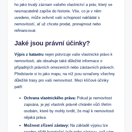
ho ⁢jako trvalý záznam vašeho vlastnictví‌ a práv,⁤ který se
nesmazatelně zapíše do historie. Vše, co je⁢ v něm
uvedeno, může ovlivnit vaši schopnost ‌nakládat s
nemovitostí, ať už chcete prodat, pronajmout nebo
refinancovat.
Jaké jsou právní účinky?
Výpis z katastru
nejen potvrzuje vaše vlastnické právo​ k
nemovitosti, ⁣ale obsahuje také důležité informace o
případných právních omezeních nebo ⁢zástavních právech.
Představte si⁤ to ‌jako ​mapu, na níž jsou označeny všechny
‌důležité trasy pro vaši nemovitost. Mezi klíčové účinky
patří:
Ochrana vlastnického práva:
Pokud je nemovitost
zapsána, ⁣je její vlastník právně chráněn vůči třetím
osobám, které by mohly ⁢tvrdit, že ⁢mají k nemovitosti
nějaká práva.
Možnost zřízení zástavy:
Na základě výpisu lze
⁢snadno zřídit hypoteční⁢ úvěr nebo zástavu, což vám