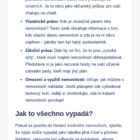
ostatních
. Je to něco jako občanský průkaz pro vaši
chalupu na chatě.
Vlastnické právo:
‌Kdo je skutečně pánem této
nemovitosti? Tento ‌úsek obsahuje informace o tom,
kdo ​vlastní ⁢danou nemovitost ⁢a​ zda je na ní něco
⁤zapřeno‍ – jakoby ⁤tam byl⁤ tajný spoluvlastník.
Záložní práva:
Dalo by se ​říci, že​ to jsou „vysoké
účty“,​ které⁣ musí⁤ majitel nemovitosti obhospodařovat.
Představte si je jako nezvané hosty ⁤na‌ vaší úžasné
‍zahradní ⁢party,‍ kteří mají jiný plán.
Omezení ⁢a využití nemovitosti:
Určuje,‌ jak můžete s‌
nemovitostí nakládat.‌ Jestli plánujete zde vybudovat
tenisový ‌kurt, raději si zkontrolujte, zda to‍ katastr
nemovitostí povoluje!
Jak to všechno vypadá?
Pokud se pustíte do
hledání konkrétní nemovitosti
, zjistíte,
že výpis může vypadat ⁤jako tabulka plná‍ čísel a písmen.
Naštěstí, nemusíte
být
odborník na kryptologii, abyste‍