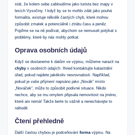
stát, že kolem sebe zabloudíme jako turista bez mapy⁣ v‍
lesích Vysočiny. I⁤ když by se to‍ mohlo⁤ zdát jako pouhá
formalita, existuje⁢ několik častých⁤ chyb, které mohou
způsobit zmatek a potenciálně i‌ ztrátu​ času a peněz.
Pojďme se na ně podívat, abychom se nemuseli potýkat s
problémy, které ​by nás ⁣mohly‌ potkat.
Oprava osobních údajů
Když se dostaneme ⁤k datům ve výpisu, můžeme narazit na
chyby
v osobních údajích. Ihned⁢ kontaktujte katastrální
⁣úřad, pokud najdete jakékoliv nesrovnalosti. Například,
pokud je vaše příjmení napsáno ​jako „Novák“ místo
„Nováček“, může to‍ způsobit podivné situace. Nikdo
nechce,⁢ aby se mu omylem‌ připsala⁤ nemovitost‍ na jméno,
které ani nemá! Takže berte⁣ to vážně a​ nenechávejte to
náhodě.
Čtení ⁢přehledně
Další častou‌ chybou je⁤ podceňování
forma
výpisu. ⁣Na