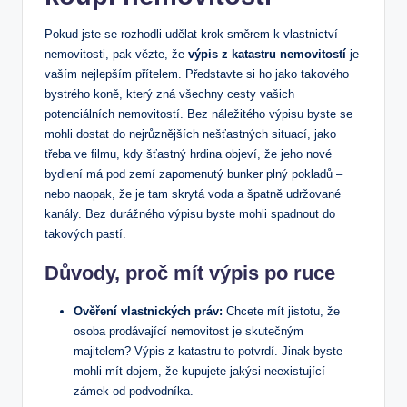
Pokud jste se‍ rozhodli ‍udělat krok směrem k vlastnictví
nemovitosti, ⁢pak vězte, ​že
výpis z ‌katastru ⁤nemovitostí
je
vaším nejlepším přítelem.‌ Představte ‍si ⁢ho⁢ jako takového
bystrého⁢ koně, který ⁤zná všechny⁢ cesty vašich
potenciálních‌ nemovitostí. Bez náležitého výpisu‍ byste se
mohli dostat do nejrůznějších nešťastných ⁣situací, jako
třeba ve filmu, kdy šťastný hrdina objeví,⁤ že ⁢jeho nové
‌bydlení ‌má pod zemí zapomenutý bunker plný pokladů –‌
nebo naopak,​ že je‌ tam skrytá voda a špatně udržované
kanály. Bez durážného ‍výpisu‌ byste mohli spadnout do
takových pastí.
Důvody, proč mít výpis po ruce
Ověření​ vlastnických práv:
Chcete mít ‌jistotu, že
osoba⁢ prodávající nemovitost je skutečným
‌majitelem? Výpis z katastru to ⁢potvrdí. Jinak byste
mohli​ mít ‍dojem, že ‍kupujete jakýsi neexistující
zámek od podvodníka.