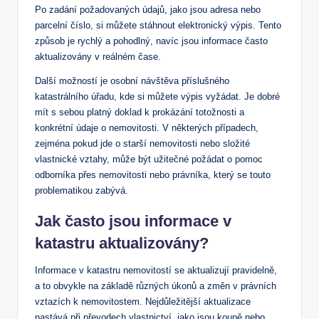
Po ​zadání požadovaných údajů, jako jsou⁣ adresa ‍nebo
parcelní číslo, si můžete stáhnout elektronický výpis. Tento
způsob ​je rychlý a pohodlný, navíc jsou‌ informace často⁢
aktualizovány v reálném ​čase.
Další možností je⁢ osobní ⁤návštěva příslušného
‌katastrálního úřadu, ‌kde si můžete výpis⁢ vyžádat.⁢ Je dobré
mít s ‌sebou platný doklad k⁣ prokázání totožnosti a
konkrétní údaje o‍ nemovitosti. V některých‍ případech,
zejména pokud jde o starší nemovitosti⁤ nebo složité
vlastnické vztahy, může být užitečné požádat o pomoc
odborníka přes nemovitosti nebo právníka,‍ který⁣ se touto
problematikou ‌zabývá.
Jak často jsou informace v
katastru aktualizovány?
Informace v ‌katastru nemovitostí se aktualizují pravidelně,
a to obvykle na‌ základě různých​ úkonů a změn v právních
vztazích k nemovitostem. Nejdůležitější aktualizace
nastává⁣ při převodech vlastnictví, jako jsou koupě nebo