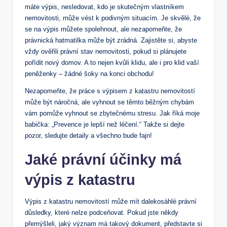
máte výpis, nesledovat, kdo je‍ skutečným vlastníkem
nemovitosti, může vést ⁣k podivným situacím.‍ Je skvělé, že
se na výpis můžete spolehnout, ale nezapomeňte, že
právnická hatmatilka ⁢může ​být ⁤zrádná. Zajistěte si, ​abyste
vždy ověřili právní stav nemovitosti, pokud si​ plánujete
pořídit nový domov. A⁤ to nejen kvůli⁤ klidu, ale i pro klid vaší
peněženky – žádné šoky na‍ konci obchodu!
Nezapomeňte, že práce s výpisem z ‍katastru nemovitostí
může být náročná, ale vyhnout se těmto⁢ běžným chybám
vám‍ pomůže vyhnout se zbytečnému⁢ stresu. Jak⁤ říká moje
babička: ⁢„Prevence je lepší než léčení.“ Takže‍ si dejte
pozor, ⁣sledujte detaily a všechno bude fajn!
Jaké právní účinky má
⁣výpis z katastru
Výpis ⁢z ​katastru nemovitostí může mít dalekosáhlé právní
důsledky, které nelze podceňovat. Pokud jste někdy
přemýšleli, jaký ⁣význam má takový dokument, představte si