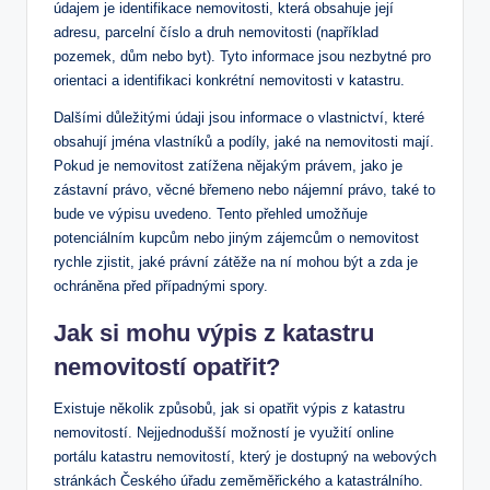
údajem je identifikace nemovitosti, která obsahuje její
‍adresu, ⁢parcelní číslo a druh nemovitosti (například
pozemek, dům nebo byt). Tyto informace jsou nezbytné ​pro
⁢orientaci a identifikaci konkrétní nemovitosti v katastru.
Dalšími důležitými údaji jsou informace ⁢o‌ vlastnictví, které
obsahují ‍jména vlastníků a podíly, ​jaké na nemovitosti ⁣mají.
Pokud je nemovitost⁤ zatížena nějakým právem, jako je
zástavní právo,⁤ věcné břemeno nebo nájemní právo,⁢ také to
bude ve ⁤výpisu uvedeno.⁤ Tento přehled umožňuje
potenciálním kupcům⁣ nebo​ jiným zájemcům o nemovitost
‍rychle zjistit, jaké právní zátěže na ⁤ní ‍mohou ⁢být a zda je
ochráněna před případnými spory.
Jak si mohu výpis z katastru
nemovitostí opatřit?
Existuje několik ⁤způsobů,‌ jak si opatřit⁤ výpis z katastru
nemovitostí. Nejjednodušší možností je ⁣využití online
portálu katastru nemovitostí, který je ⁢dostupný ‍na webových
stránkách‍ Českého úřadu zeměměřického a katastrálního.