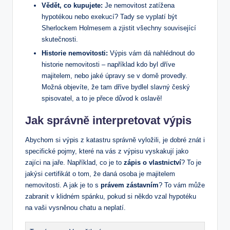
Vědět, co​ kupujete:
Je nemovitost zatížena
hypotékou nebo‍ exekucí? Tady se vyplatí být
Sherlockem Holmesem a zjistit ⁤všechny související
skutečnosti.
Historie nemovitosti:
Výpis vám dá nahlédnout do
historie nemovitosti –⁣ například kdo byl ⁢dříve
majitelem, nebo jaké úpravy se v domě provedly.
Možná ⁤objevíte, že ‍tam dříve bydlel slavný český
spisovatel, a to je přece důvod k oslavě!
Jak správně interpretovat výpis
Abychom si výpis z katastru správně vyložili, je dobré znát i
specifické ‍pojmy,⁢ které​ na vás z výpisu vyskakují jako
zajíci na⁤ jaře. Například, co je to
zápis ‍o vlastnictví
? To‍ je
jakýsi certifikát o tom, ‌že ⁣daná osoba‍ je majitelem
nemovitosti. ⁢A jak je to ​s
právem zástavním
? To vám může‍
zabranit v klidném spánku, pokud si někdo vzal hypotéku
na vaši vysněnou chatu a ‌neplatí.