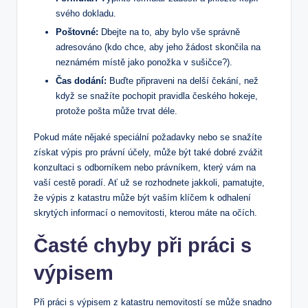
svého‍ dokladu.
Poštovné:
⁢Dbejte‌ na to, aby bylo ‍vše správně
adresováno‍ (kdo chce, aby‌ jeho⁣ žádost skončila na
neznámém místě jako ponožka v sušičce?).
Čas dodání:
Buďte připraveni na delší čekání, než
když se snažíte pochopit pravidla českého ‌hokeje,
protože pošta ‌může trvat déle.
Pokud máte nějaké speciální požadavky nebo ⁤se snažíte
získat výpis pro ⁤právní účely, může být také dobré zvážit
konzultaci s odborníkem nebo ⁣právníkem, který vám na
vaší cestě poradí.⁤ Ať už se rozhodnete jakkoli, pamatujte,
že ⁣výpis ‍z ⁢katastru může být vaším klíčem k odhalení⁤
skrytých informací o nemovitosti, kterou máte na očích.
Časté⁢ chyby‌ při práci s
výpisem
Při práci s výpisem ⁢z katastru nemovitostí‌ se může snadno