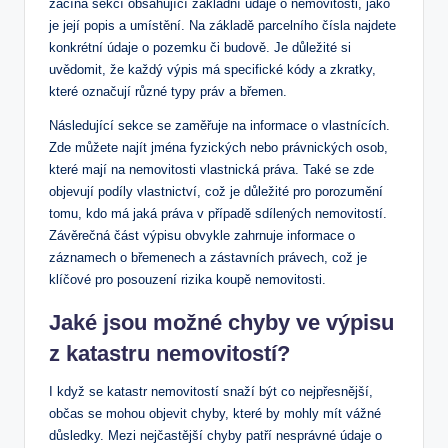
začíná sekcí‍ obsahující základní údaje o ​nemovitosti, jako
je její popis a umístění.‌ Na základě⁢ parcelního ⁢čísla najdete
⁤konkrétní ⁢údaje o pozemku či⁤ budově. Je‍ důležité si
uvědomit, že​ každý výpis má ​specifické kódy a zkratky,
které⁤ označují ‍různé typy práv a břemen.
Následující ‌sekce se zaměřuje na⁣ informace o​ vlastnících.
Zde‍ můžete najít jména fyzických​ nebo právnických osob,
⁤které mají na nemovitosti vlastnická práva. Také se zde
objevují podíly⁤ vlastnictví, což je důležité pro porozumění
tomu, kdo ‍má‍ jaká práva v případě ⁣sdílených nemovitostí.
Závěrečná část výpisu⁢ obvykle zahrnuje informace o
záznamech o břemenech a zástavních právech, což​ je
klíčové pro posouzení‍ rizika‌ koupě nemovitosti.
Jaké jsou možné chyby ve výpisu
z katastru nemovitostí?
I když se katastr nemovitostí snaží být co nejpřesnější,
občas se mohou objevit chyby, které by​ mohly mít vážné
důsledky. Mezi ⁢nejčastější chyby patří nesprávné údaje o