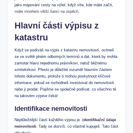
jako⁢ mapování‍ cesty⁤ na výlet; když víte, kde máte začít,
máte mnohem větší šanci na úspěch
.
Hlavní části výpisu ⁣z
katastru
Když​ se podíváš na výpis z katastru⁣ nemovitostí,​ ocitneš
se ve světě plném odborných termínů​ a dat, která by mohla
zamotat hlavu nejednomu právníkovi, natož běžnému
smrtelníkovi. Přesto je důležité⁣ rozumět ‌hlavním částem⁢
tohoto dokumentu, protože ti mohou poskytnout klíčové
informace, pokud se⁤ rozhodneš ⁤investovat do nemovitosti⁤
nebo ji prodat. Pojďme se společně podívat, co všechno‍ tě
na takovém výpise čeká!
Identifikace⁣ nemovitosti
Nejdůležitější částí každého‍ výpisu‍ je ​
identifikační údaje
nemovitosti
. Tady⁣ se dozvíš, co vlastně kupuješ. ⁢Tato část
obsahuje: