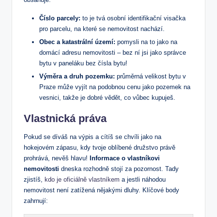
Číslo parcely:
to je ‌tvá osobní identifikační visačka
pro parcelu, ‍na které se nemovitost⁢ nachází.
Obec‍ a katastrální území:
⁤pomysli na to jako na
domácí adresu nemovitosti – bez ní jsi jako správce
bytu⁣ v paneláku bez⁤ čísla bytu!
Výměra a druh ⁢pozemku:
průměrná velikost bytu v
Praze může vyjít⁣ na podobnou ⁣cenu jako ​pozemek ‌na
vesnici, takže je dobré vědět, co vůbec kupuješ.
Vlastnická práva
Pokud se díváš na výpis⁤ a cítíš se chvíli jako⁢ na
hokejovém zápasu, kdy tvoje oblíbené družstvo⁤ právě‌
prohrává, ‌nevěš hlavu!
Informace o ⁤vlastníkovi
nemovitosti
​dneska rozhodně stojí za pozornost. Tady
zjistíš,
kdo je oficiálně vlastníkem
a ​jestli náhodou
nemovitost není zatížená nějakými dluhy. Klíčové⁣ body
zahrnují: