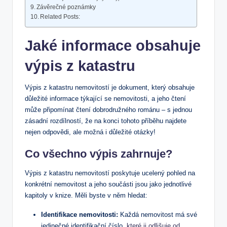
Závěrečné poznámky
Related Posts:
Jaké informace ‌obsahuje
výpis z katastru
Výpis z katastru​ nemovitostí‌ je dokument, který obsahuje⁣
důležité informace týkající se nemovitosti, a jeho‌ čtení
může připomínat čtení​ dobrodružného románu – s jednou
zásadní rozdílností, že na konci ⁣tohoto příběhu najdete
nejen odpovědi, ​ale možná i důležité otázky!
Co⁣ všechno výpis zahrnuje?
Výpis z katastru nemovitostí ⁢poskytuje ucelený pohled na
konkrétní‌ nemovitost ​a jeho součásti⁢ jsou⁤ jako jednotlivé‌
kapitoly v ‌knize. Měli byste v něm ⁤hledat:
Identifikace nemovitosti:
Každá nemovitost má své​
jedinečné identifikační číslo, ⁢
které ji odlišuje od