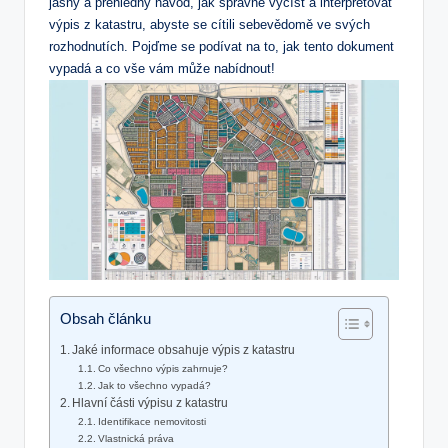
jasný a přehledný‌ návod, jak správně vyčíst a interpretovat
výpis ⁣z katastru, abyste se cítili sebevědomě⁢ ve svých
rozhodnutích. Pojďme se⁣ podívat ​na to, jak‌ tento dokument
vypadá ‌a⁢ co vše vám může nabídnout!
Obsah článku
Jaké informace ‌obsahuje výpis z katastru
Co⁣ všechno výpis zahrnuje?
Jak to všechno vypadá?
Hlavní části výpisu ⁣z katastru
Identifikace⁣ nemovitosti
Vlastnická práva