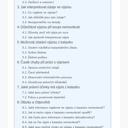
Zatížení a omezení
Jak interpretovat údaje ve výpisu
Co najdete ve ‌výpise?
Jak důležité jsou tyto údaje?
Nezapomeňte na detaily
Důležitost výpisu ⁤při koupi nemovitosti
Důvody, proč mít výpis po ruce
Jak správně interpretovat výpis
Možnosti získání‌ výpisu ​z katastru
Osobní návštěva ⁤katastrálního úřadu
Online žádost
Žádost ‌poštou
Časté⁢ chyby‌ při práci s výpisem
Oprava osobních údajů
Čtení ⁢přehledně
Zkracování informačního procesu
Závažnost ‍právních důsledků
Jaké právní účinky má ⁣výpis z katastru
Jaké jsou právní účinky?
Práva a povinnosti vlastníků
Otázky a Odpovědi
Jaké informace najdeme​ ve výpisu z katastru nemovitostí?
Jak si mohu výpis z katastru nemovitostí opatřit?
Jak často jsou informace v katastru aktualizovány?
Jak ‌se⁤ čte výpis z katastru nemovitostí?
Jaké jsou možné chyby ve výpisu z katastru nemovitostí?