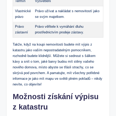
Termín
Vysvětlení
Vlastnické‍
Právo užívat a nakládat ⁤s ​nemovitostí jako
právo
⁣se svým majetkem.
Právo
Právo ⁣věřitele k ​vymáhání ⁣dluhu
zástavní
prostřednictvím prodeje zástavy.
Takže, když na koupi‍ nemovitosti budete mít výpis z
katastru jako vaším ‌nepostradatelným pomocníkem,
‍rozhodně budete klidnější.​ Můžete si sednout s‌ šálkem
⁤kávy a snít o tom, jaké barvy budou mít‌ stěny vašeho
nového domova, místo abyste se třásli strachy, co se​
skrývá pod povrchem. A pamatujte, mít ⁣všechny potřebné
informace je‌ jako‍ mít ‌mapu​ ve světě plném pokladů – ​nikdy
nevíte, ​co objevíte!
Možnosti získání‌ výpisu ​
z katastru