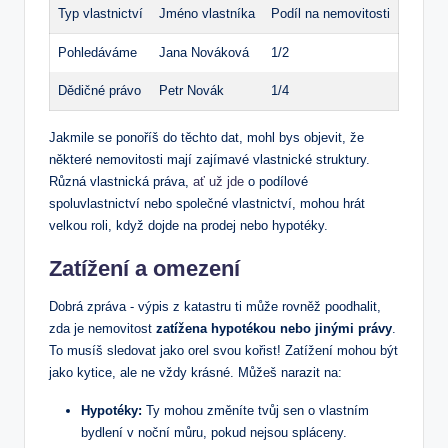
Typ vlastnictví
Jméno vlastníka
Podíl na nemovitosti
Pohledáváme
Jana Nováková
1/2
Dědičné právo
Petr Novák
1/4
Jakmile ​se ponoříš do těchto dat, mohl bys objevit, že ​
některé nemovitosti mají zajímavé vlastnické struktury.
Různá vlastnická práva,
ať už jde
o podílové
spoluvlastnictví nebo společné vlastnictví, mohou hrát
velkou roli, když dojde na prodej nebo hypotéky.
Zatížení a omezení
Dobrá zpráva‌ -⁢ výpis z ⁣katastru ti může rovněž poodhalit,
zda je nemovitost
zatížena hypotékou‍ nebo ‍jinými​ právy
.
To musíš sledovat jako orel ‍svou kořist! Zatížení⁤ mohou ⁤být
jako kytice, ⁢ale ne vždy krásné. Můžeš narazit ⁢na:
Hypotéky:
Ty mohou změníte tvůj sen o vlastním
bydlení v noční můru, pokud nejsou spláceny.