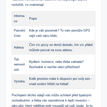
rozluštili, co⁤ znamenají.
Informa
Popis
ce
Parcelní
Kde je váš pozemek? To vám ⁢pomůže GPS
číslo
najít​ vaši oázu klidu.
Čím víc pizzy⁣ se domů dostalo,‌ tím víc přátel
Adresa
můžete pozvat na svou adresu.
Typ
Bydlení,⁣ komerce, nebo⁤ třeba zahrada?
nemovit
‌Rozhodně si nechte utéct příležitost!
osti
Kolik prostoru máte k dispozici pro svůj sen ⁤-
Výměra
snad osobní hřiště na fotbal!
Pochopení těchto​ údajů vás může uchránit před špatnými
⁢rozhodnutími, a třeba vás nasměrovat k lepší investici –
⁣jako plot, který odděluje pole sousedů‌ od vaší⁣ úrody. Je to