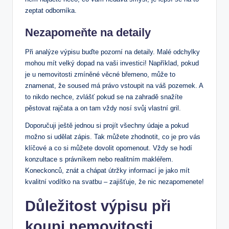
zeptat ⁢odborníka.
Nezapomeňte na detaily
Při ⁤analýze výpisu buďte pozorní na​ detaily. Malé odchylky
mohou mít velký ⁤dopad na vaši investici! ⁤Například, pokud
je u nemovitosti zmíněné věcné břemeno, může to
znamenat, že⁤ soused‍ má právo vstoupit na váš pozemek. A
to‌ nikdo ‌nechce, zvlášť pokud se na zahradě snažíte
pěstovat rajčata a on tam vždy nosí svůj vlastní gril.
Doporučuji ještě jednou si projít všechny údaje a pokud
možno si udělat zápis. Tak můžete zhodnotit, co je​ pro vás
klíčové a co si můžete‍ dovolit opomenout. Vždy se hodí
konzultace ⁣s právníkem nebo realitním‍ makléřem.
Koneckonců, znát a chápat útržky informací je jako mít
kvalitní vodítko na ‍svatbu⁤ – ⁢zajišťuje, že nic​ nezapomenete!
Důležitost výpisu ⁤při
koupi nemovitosti