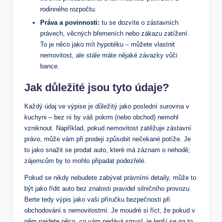
rodinného rozpočtu.
Práva a povinnosti:
tu se dozvíte o ⁣zástavních
právech, věcných břemeních nebo zákazu zatížení.
To je něco jako ⁣mít hypotéku – můžete vlastnit
nemovitost, ale stále máte nějaké závazky⁤ vůči
bance.
Jak důležité jsou tyto údaje?
Každý ‍údaj ve výpise je ‍důležitý jako poslední surovina⁢ v
kuchyni ⁢– bez ní by váš pokrm ⁣(nebo obchod) ⁤nemohl
vzniknout. Například, pokud nemovitost‍ zatěžuje zástavní
právo,‌ může​ vám ​při prodeji způsobit nečekané​ potíže. Je
to jako‌ snažit se prodat auto, které má záznam o⁢ nehodě;
zájemcům by to ‌mohlo připadat podezřelé.
Pokud se nikdy⁣ nebudete ‍zabývat právními detaily, může⁣ to‌
být⁤ jako ​řídit auto bez znalosti pravidel silničního provozu.
⁤Berte tedy výpis jako vaši příručku bezpečnosti při⁢
obchodování s nemovitostmi.⁢ Je moudré si ⁤říct, že pokud v
něm najdete něco, co‌ vám nedává smysl, je lepší se na⁢ to