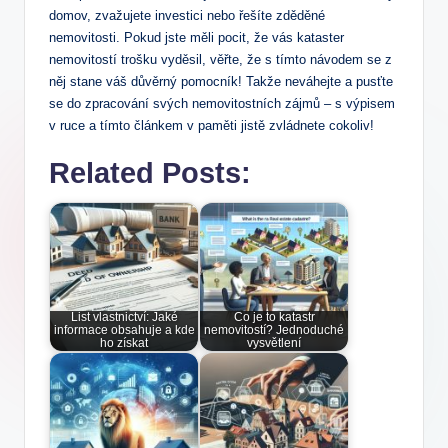
domov, zvažujete investici‌ nebo řešíte ​zděděné
nemovitosti. ⁤Pokud jste měli pocit, že vás kataster
nemovitostí ⁤trošku​ vyděsil, věřte, že⁣ s tímto návodem se z
něj ⁤stane váš důvěrný pomocník! Takže neváhejte a ⁣pusťte​
se do​ zpracování svých nemovitostních zájmů – s ‌výpisem
v ruce a tímto článkem v paměti jistě​ zvládnete cokoliv!
Related Posts:
List vlastnictví: Jaké
Co je to katastr
informace obsahuje a kde
nemovitostí? Jednoduché
ho získat
vysvětlení