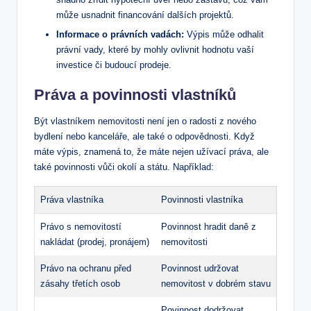
‌může usnadnit financování dalších projektů.
Informace⁢ o právních ⁢vadách:
Výpis může odhalit
právní vady, které by mohly ovlivnit hodnotu​ vaší
investice či budoucí‌ prodeje.
Práva a povinnosti vlastníků
Být vlastníkem nemovitosti není ‌jen o ⁢radosti z⁤ nového
bydlení ⁣nebo kanceláře, ale také o odpovědnosti. Když
máte výpis, ‌znamená to, že máte nejen‌ užívací práva, ale
také povinnosti vůči ‍okolí a státu. Například:
Práva ⁤vlastníka
Povinnosti vlastníka
Právo ‌s nemovitostí
Povinnost hradit daně z
nakládat (prodej, pronájem)
nemovitosti
Právo na ochranu před
Povinnost udržovat
zásahy třetích osob
nemovitost v‍ dobrém​ stavu
Povinnost dodržovat