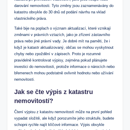
darování nemovitosti. Tyto změny⁢ jsou zaznamenávány do
katastru obvykle do ‌30​ dnů od podání návrhu na vklad
⁢vlastnického​ práva.
Také bije na poplach o ‍význam aktualizací, které vznikají
změnami v ⁤právních vztazích, jako je zřízení zástavního
práva nebo jiné právní ​vady. Je dobré mít na ⁤paměti, že i
když je⁣ katastr aktualizovaný, občas se mohou vyskytnout
chyby ​nebo zpoždění‍ v zápisech. Proto je rozumné
⁢pravidelně kontrolovat ‍výpisy,‍ zejména pokud plánujete
investici do nemovitosti, protože informace o nárocích nebo
břemenech mohou podstatně ovlivnit ‌hodnotu nebo ⁢užívání
nemovitosti.
Jak ‌se⁤ čte výpis z katastru
nemovitostí?
Čtení výpisu z katastru​ nemovitostí může na​ první‍ pohled
vypadat složitě,‍ ale když porozumíte jeho struktuře, budete
schopni rychle najít klíčové‌ informace. ⁤Výpis obvykle