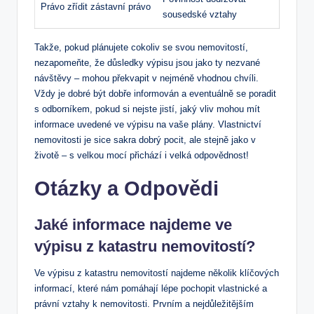
Právo zřídit ⁤zástavní právo
sousedské vztahy
Takže, pokud plánujete cokoliv se ​svou nemovitostí,
nezapomeňte, že důsledky výpisu jsou jako ty ⁢nezvané
návštěvy – mohou překvapit v​ nejméně ​vhodnou chvíli.
Vždy je dobré být dobře informován⁤ a eventuálně se poradit
⁣s odborníkem, pokud si nejste jistí, jaký vliv mohou mít
informace uvedené ve výpisu na vaše plány.⁣ Vlastnictví ​
nemovitosti je sice sakra dobrý pocit, ale stejně ⁢jako ​v⁣
životě​ – s velkou⁤ mocí ⁢přichází i velká odpovědnost!
Otázky a Odpovědi
Jaké informace najdeme​ ve
výpisu z katastru nemovitostí?
Ve výpisu z katastru nemovitostí najdeme několik ‍klíčových
informací, které nám​ pomáhají lépe pochopit ⁣vlastnické⁢ a
právní vztahy k nemovitosti. Prvním a nejdůležitějším⁢