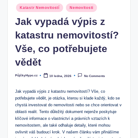
Posted
Katastr Nemovitostí
Nemovitosti
in
Jak vypadá výpis z
katastru nemovitostí?
Vše, co potřebujete
vědět
PůjčkyHypo.cz
10 ledna, 2026
No Comments
Posted
by
Jak ‌vypadá výpis z katastru nemovitostí? Vše,‍ co
potřebujete vědět, je⁤ otázka, kterou si klade každý, kdo se
chystá investovat ⁣do nemovitosti nebo ⁣se ​chce orientovat v
oblasti realit. Tento důležitý dokument nejenže⁤ poskytuje
klíčové informace o vlastnictví a právních vztazích k
nemovitostem, ale také ​odhaluje detaily, které mohou
ovlivnit váš ‌budoucí ⁢krok.⁢ V našem článku vám přinášíme