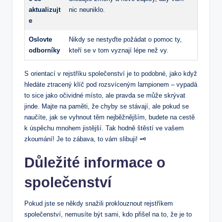
aktualizujt
nic neuniklo.
e
Oslovte
Nikdy ⁢se nestyďte ⁢požádat‍ o pomoc ty,
odborníky
kteří se ‌v tom vyznají ‌lépe než vy.
S orientací v​ rejstříku společenství je to podobné, jako ⁢když
hledáte ztracený klíč pod rozsvíceným lampionem – vypadá⁣
to sice ‌jako očividné místo, ale pravda se může skrývat‍
jinde. ​Majte na ⁣paměti, že chyby‍ se stávají, ale pokud ‍se
⁢naučíte, jak se‍ vyhnout těm nejběžnějším, budete na cestě
k⁢ úspěchu mnohem jistější. Tak⁢ hodně ​štěstí ve⁣ vašem
zkoumání! Je to zábava, ​to vám slibuji! 🗝️
Důležité informace o
společenství
Pokud jste⁣ se ‍někdy snažili proklouznout rejstříkem
‍společenství, ⁤nemusíte být sami, kdo přišel na to, že ⁢je to