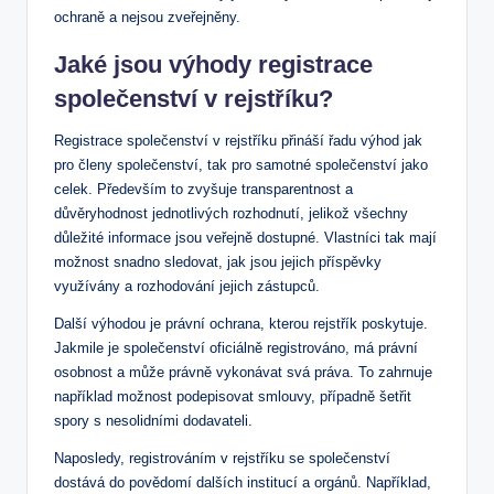
ochraně a nejsou zveřejněny.
Jaké jsou výhody registrace
společenství ‍v rejstříku?
Registrace společenství v ⁣rejstříku​ přináší řadu výhod jak
pro členy společenství, tak pro⁤ samotné společenství jako‌
celek.⁢ Především ‍to⁣ zvyšuje transparentnost a
důvěryhodnost jednotlivých rozhodnutí, jelikož všechny
důležité informace jsou veřejně dostupné. ‌Vlastníci tak mají
možnost snadno ​sledovat,⁤ jak jsou jejich příspěvky
využívány ‍a rozhodování jejich⁤ zástupců.
Další ‌výhodou je právní ‍ochrana, kterou rejstřík poskytuje.
Jakmile je společenství oficiálně registrováno, má právní
‌osobnost a‍ může právně vykonávat svá ‌práva. ⁤To zahrnuje
například​ možnost podepisovat smlouvy, případně šetřit
spory s nesolidními dodavateli.
Naposledy, registrováním v⁢ rejstříku se společenství
dostává do povědomí dalších institucí a⁢ orgánů. Například,