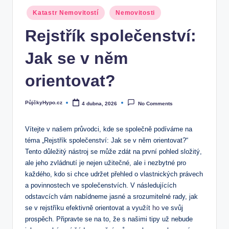
Posted
Katastr Nemovitostí
Nemovitosti
in
Rejstřík společenství:
Jak se v něm
orientovat?
PůjčkyHypo.cz
4 dubna, 2026
No Comments
Posted
by
Vítejte v našem průvodci,⁣ kde ⁢se společně podíváme na
téma​ „Rejstřík společenství: Jak ⁣se v něm orientovat?“
Tento důležitý nástroj se může ⁣zdát na první pohled složitý,
ale jeho zvládnutí je nejen užitečné, ale i ⁤nezbytné pro
každého, kdo ‍si chce udržet přehled‌ o‌ vlastnických právech
⁢a povinnostech ve společenstvích. V ⁤následujících
odstavcích vám nabídneme jasné a srozumitelné ​rady, jak
se v rejstříku‌ efektivně orientovat⁣ a ​využít⁣
ho
ve svůj
prospěch. Připravte se na to, že s našimi tipy už nebude