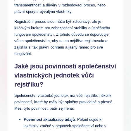
transparentnosti ​a důvěry‍ v rozhodovací proces, nebo
právní spory s bývalými ‍vlastníky.
Registrační proces sice může být zdlouhavý, ale je
klíčovým krokem pro zabezpečení stability a úspěšného
fungování ‌společenství. Z tohoto důvodu‍ se doporučuje
všem společenstvím, ‌aby se co nejdříve registrovala a
zajistila si tak právní ochranu ⁢a jasný rámec pro své
fungování.
Jaké jsou ⁣povinnosti‌ společenství
vlastnických jednotek vůči
rejstříku?
Společenství vlastníků jednotek má vůči rejstříku několik
povinností, které⁣ by měly být⁢ splněny pravidelně a ⁢přesně.
Mezi ⁣tyto povinnosti⁢ patří zejména:
Povinnost ‍aktualizace údajů
: Pokud dojde k
jakékoliv změně v orgánech společenství ⁣nebo v