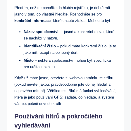
Předtím, než se⁤ ponoříte do hlubin rejstříku,⁣ je⁣ dobré mít
jasno v tom, co⁣ vlastně hledáte. Rozhodněte se pro
konkrétní informace
, které chcete ‌získat. Mohou to být:
Název společenství
​ – jasné a⁣ konkrétní ⁣slovo, které
se nachází v ‌názvu.
Identifikační číslo
⁤– pokud máte konkrétní číslo, ⁢je to‍
jako ⁣mít recept na‍ oblíbený⁢ dort.
Místo
– některá společenství mohou​ být specifická
‌pro určitou lokalitu.
Když už máte jasno, otevřete si⁤ webovou stránku rejstříku
⁢(pokud nevíte, jakou,⁣ pravděpodobně‌ jste do něj hledali⁣ z⁢
nepravého ⁣místa!). Většina⁢ rejstříků ⁣má‍ funkci vyhledávání,⁢
která je jako používání ‍GPS: zadáte, co ⁣hledáte,​ a systém
vás⁤ bezpečně dovede⁢ k cíli.
Používání filtrů a pokročilého ​
vyhledávání