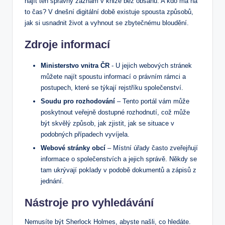
najít ten správný záznam ⁢v knize bez​ obsahu. A kdo má na
to čas? V dnešní digitální době existuje spousta způsobů,
⁢jak si usnadnit ⁢život ‌a vyhnout⁤ se zbytečnému‌ bloudění.
Zdroje ⁤informací
Ministerstvo vnitra ČR
-⁣ U jejich webových stránek
můžete najít spoustu ⁤informací​ o právním rámci a‍
postupech, které se týkají rejstříku ⁤společenství.
Soudu ​pro rozhodování
– Tento portál ⁤vám může
poskytnout veřejně dostupné rozhodnutí, což může
⁤být skvělý způsob, jak zjistit, jak ⁣se⁤ situace v⁢
podobných případech ​vyvíjela.
Webové⁢ stránky obcí
– Místní ‌úřady ‌často zveřejňují
informace o společenstvích⁣ a jejich správě. Někdy se
tam ukrývají poklady v podobě dokumentů‍ a zápisů z
jednání.
Nástroje ​pro vyhledávání
Nemusíte být ‍Sherlock Holmes, abyste našli,​ co ‌hledáte.