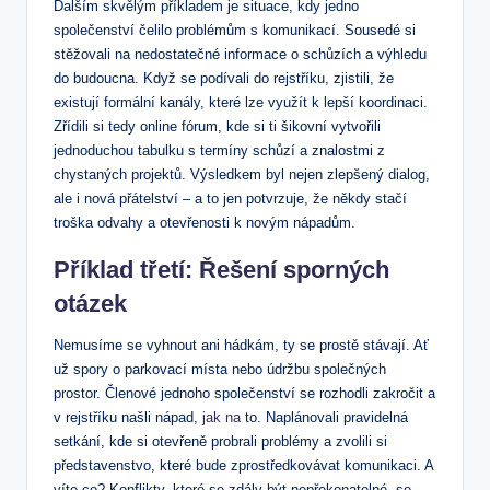
Dalším skvělým příkladem je situace,​ kdy⁤ jedno
společenství čelilo problémům s komunikací. Sousedé si
stěžovali na nedostatečné informace o schůzích ‌a výhledu
do budoucna. Když se podívali do ‍rejstříku, zjistili, že
existují formální kanály, ​které lze využít⁢ k lepší koordinaci.⁢
Zřídili si ⁢tedy online fórum,⁤ kde si ti šikovní vytvořili
jednoduchou tabulku s ⁤termíny schůzí a znalostmi z
chystaných projektů. Výsledkem ‍byl nejen zlepšený ⁣dialog,
ale i nová přátelství – a ⁢to ⁢jen potvrzuje, že ​někdy stačí
troška odvahy⁣ a otevřenosti ⁢k novým⁤ nápadům.
Příklad třetí: Řešení sporných
otázek
Nemusíme se vyhnout ani hádkám,⁤ ty se ‍prostě stávají. Ať
už spory ‍o ‍parkovací místa nebo údržbu společných
prostor. Členové jednoho společenství ⁤se rozhodli ⁣zakročit a
v rejstříku našli nápad,
jak na
to. ‌Naplánovali pravidelná
setkání, kde si otevřeně probrali problémy a zvolili⁣ si
představenstvo, které​ bude zprostředkovávat komunikaci. A
víte co? Konflikty, které se zdály být nepřekonatelné,⁢ se