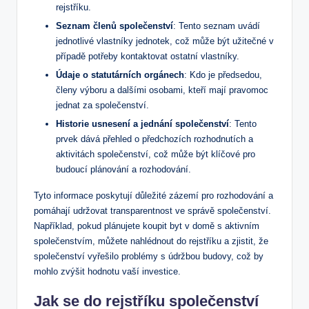
⁢rejstříku. ⁢
Seznam členů společenství
: Tento ⁢seznam uvádí
jednotlivé vlastníky⁢ jednotek, což může být užitečné v
případě potřeby kontaktovat ostatní vlastníky.
Údaje ‍o statutárních orgánech
: Kdo je předsedou,⁢
členy výboru a ⁤dalšími osobami, ‌kteří mají pravomoc
⁤jednat za společenství.
Historie usnesení a jednání společenství
: ‌Tento
prvek dává přehled o předchozích rozhodnutích a
aktivitách společenství, což může být klíčové⁤ pro
budoucí plánování a​ rozhodování.
Tyto informace poskytují důležité zázemí pro rozhodování a
pomáhají udržovat ​transparentnost ve správě společenství.
Například, pokud plánujete koupit byt v domě s⁤ aktivním
společenstvím, můžete nahlédnout do rejstříku a zjistit,⁢ že⁣
společenství vyřešilo problémy s údržbou⁢ budovy, což by
mohlo zvýšit hodnotu ⁤vaší​ investice.
Jak‍ se do ⁣rejstříku společenství