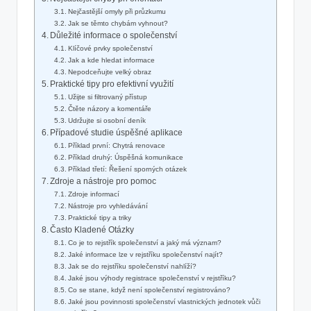
Nejčastější‍ omyly při průzkumu
Jak se těmto chybám vyhnout?
Důležité informace o společenství
Klíčové prvky společenství
Jak​ a kde hledat informace
Nepodceňujte velký obraz
Praktické tipy ‌pro efektivní využití
Užijte si ‌filtrovaný přístup
Čtěte‍ názory a komentáře
Udržujte si osobní deník
Případové studie úspěšné aplikace
Příklad první: Chytrá renovace
Příklad druhý: Úspěšná komunikace
Příklad třetí: Řešení sporných otázek
Zdroje a nástroje pro pomoc
Zdroje ⁤informací
Nástroje ​pro vyhledávání
Praktické tipy a triky
Často ⁣Kladené Otázky
Co je to‌ rejstřík společenství a jaký má význam?
Jaké informace lze v rejstříku společenství ⁤najít?
Jak‍ se do ⁣rejstříku společenství nahlíží?
Jaké jsou výhody registrace společenství ‍v rejstříku?
Co se stane, když není společenství ‌registrováno?
Jaké jsou ⁣povinnosti‌ společenství vlastnických jednotek vůči