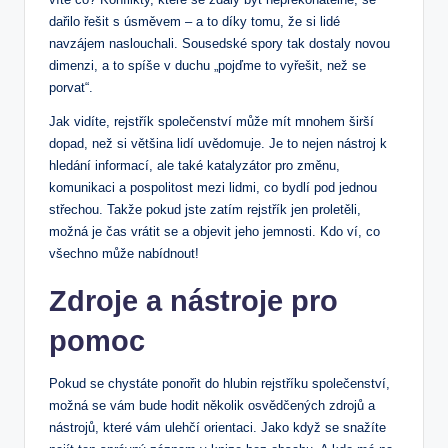
dařilo ⁤řešit s úsměvem ‍– a‌ to díky tomu, že si ⁢lidé​
navzájem naslouchali. Sousedské spory tak dostaly novou​
dimenzi, ‌a to spíše v duchu ​„pojďme to vyřešit, než‌ se‌
porvat“.
Jak‌ vidíte, rejstřík společenství ​může mít mnohem ⁣širší‍
dopad, než si většina lidí uvědomuje. Je to⁣ nejen⁢ nástroj k
⁢hledání informací, ale také katalyzátor pro změnu,
komunikaci ⁤a pospolitost mezi​ lidmi, co bydlí pod jednou
střechou. Takže pokud jste zatím ‍rejstřík ⁤jen⁣ proletěli,
možná je čas vrátit se a objevit​ jeho jemnosti. Kdo ví, co
všechno může nabídnout!
Zdroje a nástroje pro
pomoc
Pokud se chystáte ponořit do hlubin rejstříku ‌společenství,
možná se vám bude hodit⁢ několik osvědčených zdrojů a⁤
nástrojů, ​které ‍vám ulehčí orientaci. Jako když se snažíte