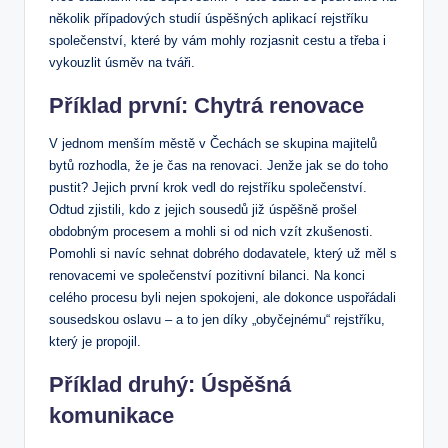
‍několik případových studií úspěšných aplikací rejstříku
společenství,⁤ které by vám mohly rozjasnit cestu a třeba i
vykouzlit úsměv na tváři.
Příklad první: Chytrá renovace
V jednom menším městě v Čechách se ⁢skupina⁢ majitelů
bytů rozhodla, že je⁢ čas na renovaci. ⁤Jenže⁢ jak se ⁣do toho
pustit?⁤ Jejich první krok vedl ‌do rejstříku společenství.
Odtud ‍zjistili, kdo z jejich sousedů již úspěšně prošel
‌obdobným procesem a ⁣mohli si od⁤ nich vzít zkušenosti.
Pomohli si navíc⁤ sehnat‍ dobrého dodavatele, který⁤ už ⁣měl s⁤
renovacemi ⁣ve společenství pozitivní bilanci. Na konci
celého procesu byli⁣ nejen spokojeni, ale dokonce uspořádali
sousedskou oslavu – ‌a to jen díky⁤ „obyčejnému“ rejstříku,
který⁢ je propojil.
Příklad druhý: Úspěšná
komunikace