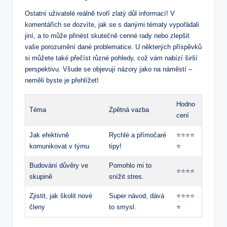
Ostatní uživatelé‌ reálně tvoří zlatý ⁢důl⁤ informací! V
komentářích⁢ se ⁢dozvíte, jak se s‍ danými tématy⁣ vypořádali
jiní, a to může přinést skutečně cenné rady nebo zlepšit
vaše‍ porozumění​ dané problematice. U některých příspěvků
si můžete také přečíst různé pohledy, ⁤což vám nabízí ​širší
perspektivu. Všude ⁣se objevují‌ názory jako na náměstí –
⁤neměli byste ​je přehlížet!
Hodno
Téma
Zpětná ​vazba
cení
Jak efektivně​
Rychlé a přímočaré
⭐⭐⭐⭐
komunikovat v týmu
tipy!
⭐
Budování důvěry ‌ve
Pomohlo ​mi ‍to
⭐⭐⭐⭐
skupině
‌snížit stres.
Zjistit, ⁢jak‌ školit nové
Super návod, dává
⭐⭐⭐⭐
členy
to smysl.
⭐