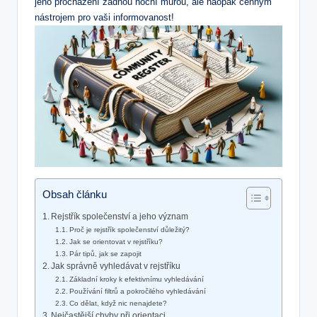
jeho procházení žádnou noční ⁣můrou, ale ​naopak‌ cenným
nástrojem pro vaši informovanost!
Obsah článku
Rejstřík společenství⁤ a jeho význam
Proč⁢ je ​rejstřík společenství důležitý?
Jak se orientovat v ⁢rejstříku?
Pár tipů, jak se zapojit
Jak správně⁤ vyhledávat v rejstříku
Základní kroky k efektivnímu vyhledávání
Používání filtrů a pokročilého ​vyhledávání
Co ⁢dělat, když nic nenajdete?
Nejčastější chyby při orientaci