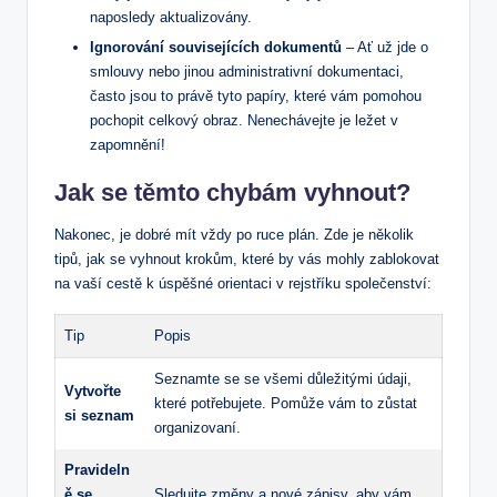
naposledy aktualizovány.
Ignorování souvisejících dokumentů
– Ať už jde⁣ o
smlouvy ​nebo⁢ jinou ⁤administrativní dokumentaci,
často jsou to ​právě ​tyto ⁤papíry, které vám pomohou
pochopit celkový ​obraz. Nenechávejte je ležet v
zapomnění!
Jak se těmto chybám vyhnout?
Nakonec, je dobré mít ‌vždy po ruce plán. Zde je několik
tipů,⁢ jak se vyhnout krokům, které by‌ vás mohly⁤ zablokovat
na vaší cestě ​k​ úspěšné orientaci v ⁣rejstříku ‌společenství:
Tip
Popis
Seznamte se se všemi​ důležitými údaji,
Vytvořte
které potřebujete. Pomůže vám to zůstat
si seznam
organizovaní.
Pravideln
ě se ​
Sledujte‌ změny a nové zápisy, aby vám