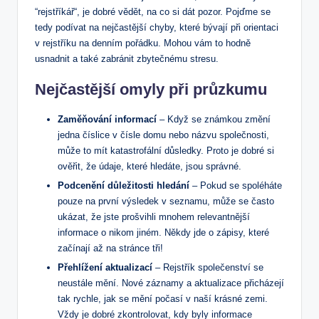
⁣“rejstříkář“, ‌je dobré‌ vědět, na co si dát pozor. Pojďme se
tedy podívat na nejčastější chyby, ⁤které bývají při orientaci
‌v rejstříku na denním pořádku. Mohou ⁢vám to hodně
usnadnit ⁣a také zabránit ⁢zbytečnému⁢ stresu.
Nejčastější‍ omyly při průzkumu
Zaměňování informací
– Když se známkou změní
jedna číslice v čísle domu nebo názvu společnosti,
může to mít katastrofální důsledky. Proto je dobré si⁤
ověřit,‌ že údaje,⁣ které hledáte, jsou správné.
Podcenění důležitosti hledání
– Pokud se‌ spoléháte
pouze na první výsledek v seznamu, může se často
ukázat, že ​jste prošvihli​ mnohem relevantnější
informace ⁢o ⁣nikom jiném. Někdy⁤ jde o ⁤zápisy, které
⁤začínají až na stránce tři!
Přehlížení aktualizací
– Rejstřík společenství se
neustále‌ mění.⁤ Nové záznamy a aktualizace⁤ přicházejí
⁣tak rychle, jak ​se mění počasí v naší krásné zemi.⁣
Vždy je dobré zkontrolovat, kdy byly informace