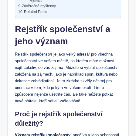
rejstříku?
Závěrečné myšlenky
Related Posts:
Rejstřík společenství⁤ a
jeho význam
Rejstřík společenství je jako velký ​adresář pro všechna
společenství ve vašem městě, ​na kterém máte možnost
najít cokoliv,⁢ co vás zajímá. Můžete si vybrat ‌společenství ​
založená na ‍zájmech, jako je⁤ například sport, kultura nebo
dokonce zahrádkaření. Je to⁢ zkrátka ⁤skvělý nástroj pro
⁤orientaci ⁢v tom, kdo je kým ve ​vašem okolí. Tímto
způsobem⁤ nejenže ušetříte⁤ čas, ale také můžete​ potkat
nové přátele, kteří sdílejí vaše vášně.
Proč⁢ je ​rejstřík společenství
důležitý?
Význam rejstříku společenství
spočívá‍ v jeho schopnosti