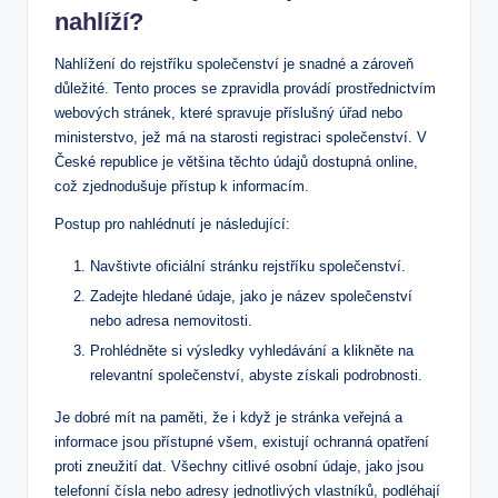
nahlíží?
Nahlížení do rejstříku ​společenství je snadné a zároveň
důležité. ⁣Tento proces⁢ se zpravidla provádí prostřednictvím
webových stránek, ⁤které spravuje příslušný úřad nebo
ministerstvo, jež ⁢má na starosti registraci společenství. V
České⁢ republice je‍ většina těchto údajů dostupná online,
což zjednodušuje přístup ⁣k informacím.
Postup pro ‍nahlédnutí je‌ následující:
Navštivte oficiální stránku rejstříku​ společenství.
Zadejte hledané údaje,‍ jako je název​ společenství
nebo adresa⁣ nemovitosti.
Prohlédněte si výsledky vyhledávání a klikněte na
relevantní společenství, abyste získali podrobnosti.
Je ​dobré mít na paměti, že i když je stránka veřejná a
informace jsou přístupné všem, existují ochranná opatření
proti zneužití dat.⁣ Všechny⁢ citlivé osobní údaje,‍ jako jsou
telefonní čísla nebo adresy jednotlivých‌ vlastníků, podléhají