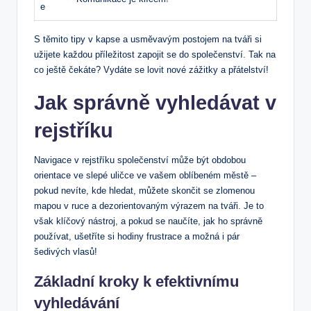
e
S těmito tipy v kapse a usměvavým postojem⁢ na tváři si
užijete⁢ každou příležitost zapojit⁢ se do společenství. Tak na
co ještě čekáte?⁣ Vydáte se lovit nové​ zážitky⁣ a přátelství!
Jak správně⁤ vyhledávat v
rejstříku
Navigace v rejstříku společenství může být obdobou⁢
orientace ve slepé⁣ uličce ve vašem oblíbeném ⁣městě –
pokud nevíte, kde hledat, můžete skončit se⁤ zlomenou
‌mapou v ruce⁣ a dezorientovaným výrazem na tváři. Je ‌to
však klíčový​ nástroj, a ⁣pokud‍ se naučíte, jak ho správně
používat, ušetříte si hodiny frustrace a možná​ i pár
šedivých vlasů!
Základní kroky k efektivnímu
vyhledávání