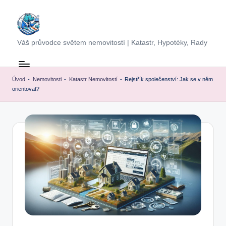
Skip
to
Váš průvodce světem nemovitostí | Katastr, Hypotéky, Rady
content
Úvod
-
Nemovitosti
-
Katastr Nemovitostí
-
Rejstřík společenství: Jak se v něm
orientovat?