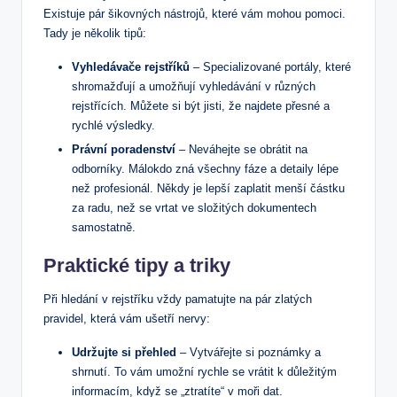
Existuje⁤ pár šikovných nástrojů, které vám mohou pomoci.
Tady je ‌několik ‍tipů:
Vyhledávače rejstříků
– Specializované portály, které
shromažďují a ​umožňují vyhledávání v různých
rejstřících. Můžete si být jisti, že najdete přesné a
rychlé výsledky.
Právní ⁣poradenství
– Neváhejte se obrátit na
odborníky. ⁤Málokdo zná všechny fáze⁢ a detaily lépe
než ‌profesionál. ⁢Někdy ​je lepší zaplatit menší⁤ částku
za radu, než se‌ vrtat ‍ve složitých dokumentech
samostatně.
Praktické tipy a triky
Při hledání v rejstříku vždy pamatujte na pár⁢ zlatých
pravidel, která‍ vám ušetří ⁤nervy:
Udržujte si​ přehled
– Vytvářejte si ⁤poznámky⁣ a
shrnutí. To vám umožní rychle se⁣ vrátit k důležitým
informacím, když se⁣ „ztratíte“ v ‌moři dat.