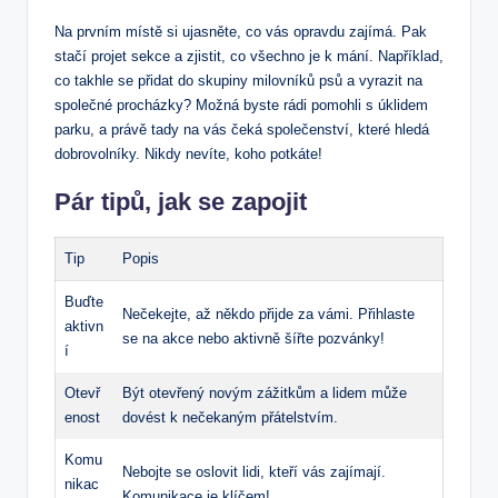
Na prvním místě si‌ ujasněte, co vás ⁢opravdu zajímá. Pak
⁤stačí⁣ projet sekce a zjistit, co všechno je k mání. Například,
co takhle se přidat ‍do skupiny‌ milovníků psů ⁣a vyrazit ‌na
společné procházky?‌ Možná byste rádi pomohli s úklidem
parku, a právě tady na⁢ vás čeká ⁣společenství, ‌které hledá
⁢dobrovolníky. Nikdy ⁤nevíte, ​koho potkáte!
Pár tipů, jak se zapojit
Tip
Popis
Buďte​
Nečekejte, až ​někdo přijde za vámi. ⁤Přihlaste
aktivn
se na akce nebo aktivně ‌šířte pozvánky!
í
Otevř
Být otevřený novým zážitkům a ⁣lidem může
enost
‌dovést k nečekaným⁣ přátelstvím.
Komu
Nebojte se oslovit lidi, kteří vás zajímají.
nikac
Komunikace je klíčem!