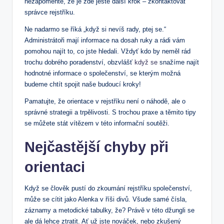
nezapomeňte, že je zde ještě další krok ​– ⁤zkontaktovat
správce rejstříku.⁤
Ne nadarmo se říká „když ​si ⁢nevíš rady, ptej se.“
⁤Administrátoři mají informace na dosah ​ruky a rádi vám
pomohou najít to,​ co ⁣jste hledali. Vždyť ⁤kdo by‌ neměl‍ rád
trochu dobrého poradenství, obzvlášť
když se
snažíme najít
hodnotné informace o společenství, ​se kterým možná
‍budeme chtít⁤ spojit naše budoucí kroky!⁣
Pamatujte, že orientace v rejstříku není ⁢o náhodě, ale o
správné strategii a trpělivosti. S trochou praxe a těmito tipy
se můžete stát⁤ vítězem v ⁤této informační soutěži.
Nejčastější chyby při
orientaci
Když se člověk pustí do zkoumání⁢ rejstříku společenství,
může se cítit jako Alenka v říši divů. Všude samé čísla,
záznamy a metodické tabulky, že? Právě v⁣ této džungli se
ale dá lehce ztratit. Ať už jste nováček,‌ nebo zkušený