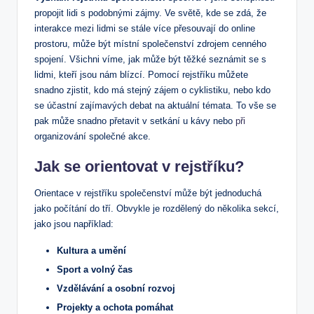
propojit lidi s podobnými zájmy. ⁤Ve světě, kde se zdá, že
interakce mezi lidmi se‍ stále více přesouvají do online
prostoru, může být ⁣místní společenství zdrojem ⁢cenného
spojení. ⁤Všichni víme, jak může být těžké seznámit se s
lidmi, kteří jsou nám blízcí. Pomocí rejstříku můžete
snadno zjistit, kdo má stejný zájem o cyklistiku, nebo ‌kdo
se⁢ účastní‍ zajímavých⁢ debat ‍na aktuální témata. To vše ⁤se
pak může snadno přetavit v setkání⁤ u kávy ‍nebo
při
organizování ⁤společné akce.
Jak se orientovat v ⁢rejstříku?
Orientace v rejstříku společenství může⁤ být ‍jednoduchá⁢
jako počítání do tří. Obvykle je​ rozdělený do několika sekcí,
⁤jako jsou například:
Kultura a umění
Sport a volný čas
Vzdělávání a⁣ osobní rozvoj
Projekty a ochota pomáhat