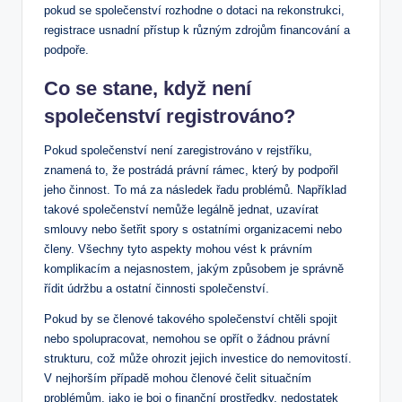
pokud se společenství ‍rozhodne o ​dotaci na‍ rekonstrukci,
registrace usnadní přístup k různým zdrojům financování a​
podpoře.
Co se stane, když není
společenství ‌registrováno?
Pokud společenství ​není zaregistrováno v rejstříku,⁤
znamená ⁤to, že postrádá právní‍ rámec, který by podpořil ​
jeho činnost. To má za následek řadu problémů. ‌Například
takové společenství nemůže legálně jednat, uzavírat​
smlouvy nebo šetřit spory s ostatními‍ organizacemi nebo
členy. Všechny ​tyto aspekty ⁤mohou vést k⁢ právním ​
komplikacím a nejasnostem, ​jakým způsobem je správně
řídit údržbu a ostatní činnosti společenství.
Pokud ‌by se ‌členové takového společenství⁤ chtěli spojit
⁣nebo spolupracovat, nemohou‌ se opřít o žádnou právní
strukturu, což může ohrozit jejich investice do nemovitostí.‌
V ⁢nejhorším ⁤případě mohou členové čelit situačním
problémům, jako je boj o finanční ⁣prostředky, nedostatek