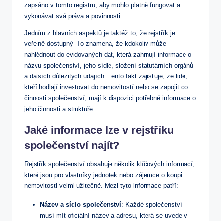
zapsáno v⁣ tomto registru, aby mohlo platně ⁣fungovat ‌a
vykonávat svá práva a povinnosti.
Jedním z hlavních aspektů je taktéž to, že rejstřík je
veřejně dostupný. To znamená, že kdokoliv může
nahlédnout⁣ do evidovaných dat, která zahrnují informace o
názvu společenství, jeho sídle, složení⁤ statutárních orgánů‍
a dalších důležitých údajích. Tento fakt zajišťuje,‍ že lidé,
kteří⁣ hodlají‌ investovat ⁣do nemovitostí nebo se zapojit do
činnosti‍ společenství, mají⁤ k dispozici potřebné informace o
jeho činnosti a struktuře.
Jaké informace lze v rejstříku
společenství ⁤najít?
Rejstřík společenství​ obsahuje několik klíčových informací,
které jsou pro vlastníky jednotek nebo ⁤zájemce o ⁤koupi
nemovitosti ⁤velmi užitečné. Mezi tyto informace patří:
Název a sídlo společenství
: Každé společenství
musí mít oficiální název a adresu, která se uvede v