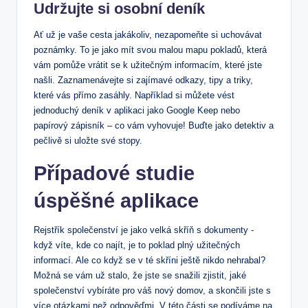
Udržujte si osobní deník
Ať už je⁢ vaše cesta jakákoliv, nezapomeňte ‌si ⁢uchovávat
poznámky.‌ To je jako mít svou malou mapu pokladů, která​
vám⁤ pomůže vrátit se k užitečným informacím, které⁤ jste
našli. Zaznamenávejte ⁣si zajímavé ⁤odkazy,‍ tipy ‌a triky,
které vás přímo​ zasáhly. Například si můžete vést
⁣jednoduchý deník v ​aplikaci jako Google Keep nebo
papírový zápisník ⁤– co ‌vám vyhovuje! Buďte ‍jako‌ detektiv a
pečlivě si uložte své stopy.
Případové studie
úspěšné aplikace
Rejstřík‍ společenství je jako velká skříň s⁤ dokumenty ​-
když víte, kde co najít, je to poklad‍ plný užitečných
informací.‍ Ale co když se v ⁣té skříni ještě nikdo⁢ nehrabal?
Možná se ⁣vám ⁤už stalo, že jste se snažili zjistit, jaké
společenství vybíráte pro váš nový domov, ‌a ​skončili jste s
více otázkami než odpověďmi. V⁣ této části se podíváme ⁢na