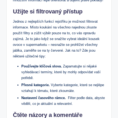
množství informací lépe orientovat ⁢a objevit ‌pravé poklady!
Užijte si ‌filtrovaný přístup
Jednou z nejlepších funkcí‍ rejstříku⁢ je možnost filtrovat
informace. Místo koukání na všechno ⁣najednou⁣ zkuste
použít filtry a ⁣zúžit výběr pouze na to, co vás opravdu
zajímá. Je to jako ⁣když se snažíte vybrat ideální kousek
ovoce ‌v supermarketu –⁢ nesnažte se prohlížet všechny
jablka, zaměřte se na⁣ ty ⁣červené.​ Jak na ‍to? Zde​ jsou
⁣některé ‌užitečné tipy:
Používejte klíčová slova.
Zapamatujte ⁣si nějaké⁣
vyhledávací termíny, které ‍by mohly odpovídat vaší
potřebě.
Přesné kategorie.
Vyberte kategorie, které se nejlépe
vztahují⁢ k tématu, které zkoumáte.
Nastavení⁣ časového rámce.
⁣ Filter podle⁢ data, abyste
věděli, co je aktuální a relevantní.
Čtěte‍ názory a komentáře