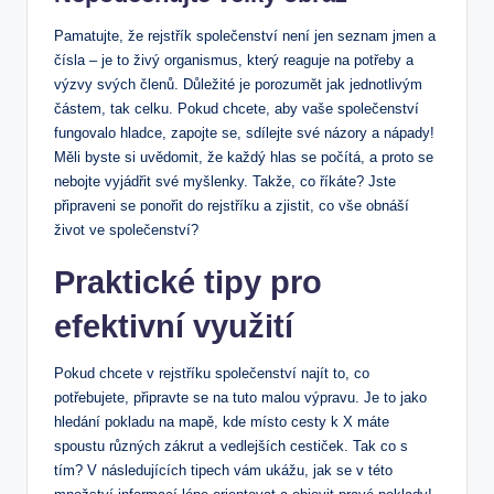
Pamatujte, že rejstřík společenství není jen seznam⁤ jmen a
čísla – je to ⁤živý organismus, který reaguje ⁣na potřeby a
výzvy svých členů. Důležité je porozumět jak jednotlivým
částem, tak celku.​ Pokud chcete, aby ‌vaše⁣ společenství
fungovalo ⁤hladce, zapojte se, sdílejte své ⁤názory a nápady!
Měli byste ​si uvědomit, že ⁤každý hlas se počítá, a proto se
nebojte ⁢vyjádřit své myšlenky. Takže, co ⁣říkáte? ⁤Jste
připraveni‌ se ponořit do rejstříku a zjistit,⁣ co vše⁤ obnáší
život ve společenství?
Praktické tipy ‌pro
efektivní využití
Pokud chcete v rejstříku společenství najít to, co
⁤potřebujete,‍ připravte ‍se⁤ na tuto malou výpravu. Je to jako
⁣hledání pokladu⁤ na mapě, kde místo cesty k X máte‍
spoustu‍ různých zákrut a vedlejších⁤ cestiček.⁤ Tak co s
tím? V následujících tipech vám ukážu, jak se‌ v této