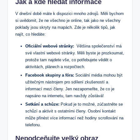
Jak​ a kde hledat informace
V dnešní době máte k dispozici mnoho zdrojů. ⁣Měli‌ bychom
si uvědomit, že ne všechno je online, tak ⁤jako ne všechny
poklady jsou skryty na mapách. Zde je několik ⁣tipů, jak
⁢najít,​ co hledáte:
Oficiální webové stránky:
⁣ Většina společenství má
své vlastní webové⁢ stránky. Měli byste je ⁢prozkoumat,
protože tam najdete vše, co potřebujete⁢ vědět o
aktivitách, plánech⁣ a⁤ rozpočtech.
Facebook skupiny a fóra:
Sociální média mohou být
užitečným nástrojem pro sdílení zkušeností a
informací mezi členy. ‍Jen nezapomeňte, že co je
napsáno⁣ na ⁤internetu, tam navždy zůstává!
Setkání a​ schůze:
Pokud je‌ to možné, zúčastněte​ se
schůzí a aktivit⁤ s ostatními členy. Osobní kontakt
může ⁣přinést více informací⁢ než‌ hodiny scrollování⁣ na
telefonu.
Nepodceňujte velký obraz