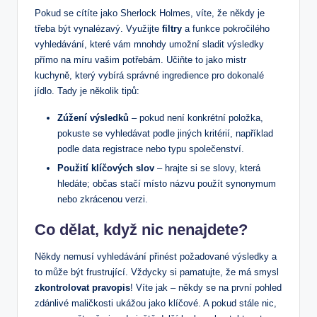
Pokud se cítíte jako Sherlock Holmes, ⁣víte, že někdy je
třeba⁢ být ⁤vynalézavý. Využijte
filtry
a ⁣funkce pokročilého
vyhledávání, které vám mnohdy umožní sladit výsledky
přímo na míru vašim​ potřebám. ‍Učiňte ⁢to jako mistr
kuchyně, který‌ vybírá ​správné ingredience pro ⁢dokonalé
jídlo. Tady je několik ‌tipů:
Zúžení‌ výsledků
– pokud ⁤není konkrétní položka,
pokuste ‌se vyhledávat podle jiných kritérií, například
podle data registrace⁤ nebo typu společenství.
Použití klíčových‍ slov
– hrajte si se ⁤slovy, která
hledáte; občas stačí místo názvu⁣ použít⁤ synonymum
nebo zkrácenou verzi.
Co ⁢dělat, když nic nenajdete?
Někdy‌ nemusí vyhledávání přinést ​požadované výsledky a
to⁣ může být frustrující. Vždycky‌ si‌ pamatujte, že má smysl
zkontrolovat pravopis
!​ Víte ​jak – někdy ⁢se na první pohled
zdánlivé maličkosti ‌ukážou jako klíčové. ‍A pokud stále‌ nic,