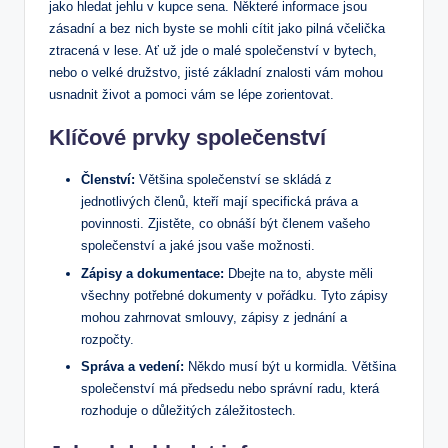
jako hledat ‌jehlu v⁣ kupce sena. Některé ⁢informace jsou
zásadní⁤ a bez nich byste⁣ se mohli‌ cítit jako pilná včelička‌
ztracená v‍ lese. Ať už jde ⁣o malé společenství v bytech,
nebo o velké družstvo, jisté základní znalosti vám mohou
usnadnit život a pomoci‍ vám se lépe zorientovat.
Klíčové prvky společenství
Členství:
Většina společenství se skládá z​
jednotlivých členů, kteří ‌mají specifická práva ​a
povinnosti. Zjistěte, co obnáší být ⁢členem‌ vašeho
společenství a jaké jsou vaše​ možnosti.
Zápisy a dokumentace:
Dbejte na ‌to, abyste měli
všechny⁢ potřebné dokumenty v ‌pořádku. Tyto zápisy
mohou zahrnovat ⁢smlouvy, zápisy z jednání ⁢a
‍rozpočty.
Správa a vedení:
Někdo musí být u kormidla.⁤ Většina
společenství má předsedu ⁣nebo správní radu, která ​
rozhoduje o důležitých záležitostech.