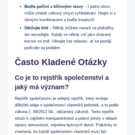
Buďte⁢ pečliví s klíčovými slovy
‌ -⁢ I jedno slovo
může změnit celkový smysl‍ vyhledávání. Hrajte si s
různými kombinacemi a buďte kreativní!
Údržujte klid
– Někdy můžete⁤ narazit na překážky,
ale‌ nezoufejte.​ Každý se někdy⁣ cítí jako‌ ztracený
kocour ve tmě. Věnujte čas relaxaci, ať se jasněji​
podíváte ⁢na‍ problém.
Často ⁣Kladené Otázky
Co je to‌ rejstřík společenství a
jaký má význam?
Rejstřík⁢ společenství je veřejný rejstřík, který eviduje
důležité údaje‌ o společenství vlastníků jednotek, a⁤ to​ podle
zákona č. 89/2012 Sb.,​ občanský zákoník. ⁤Tento rejstřík
‍slouží k zajištění transparentnosti a ⁣právní jistoty⁣ v oblasti
správy nemovitostí, zejména bytových domů. Prakticky ‌to
znamená, že ⁤každé společenství vlastníků musí být