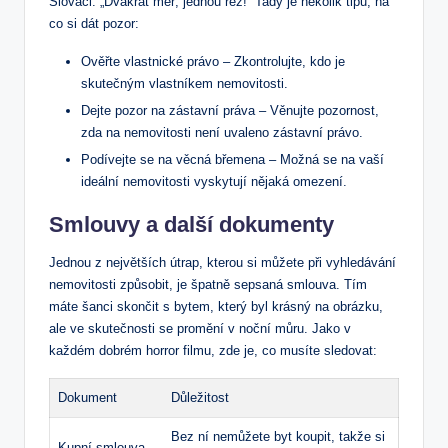
Slováci:‌ „Dvakrát měř, ‍jednou řež!“ Tady ‍je několik ​tipů,​ na
co si dát pozor:
Ověřte ‌vlastnické právo – ⁢Zkontrolujte, kdo je
skutečným vlastníkem ⁣nemovitosti.
Dejte pozor na zástavní práva –⁤ Věnujte pozornost,​
zda na‍ nemovitosti není uvaleno zástavní právo.
Podívejte⁣ se na ⁤věcná břemena –​ Možná ⁣se na vaší
ideální nemovitosti vyskytují nějaká omezení.
Smlouvy a ⁣další dokumenty
Jednou z největších útrap, ‌kterou si můžete při vyhledávání
nemovitosti způsobit, je​ špatně ⁢sepsaná smlouva. Tím
máte šanci skončit s bytem, který byl krásný na ⁣obrázku,
ale ve skutečnosti se promění v‍ noční můru. Jako v
každém dobrém​ horror⁤ filmu, zde ‍je,⁤ co musíte sledovat:
Dokument
Důležitost
Bez ní ‍nemůžete ⁤byt koupit, takže si
Kupní smlouva