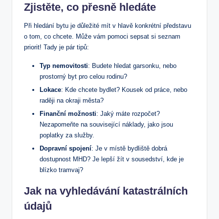
Zjistěte,​ co přesně hledáte
Při hledání⁢ bytu je důležité mít v hlavě konkrétní představu
o tom, ‍co chcete. Může ⁤vám pomoci sepsat⁤ si seznam
priorit! Tady‌ je pár tipů:
Typ nemovitosti
:⁣ Budete hledat garsonku, ‌nebo
prostorný byt⁢ pro celou ⁣rodinu?
Lokace
: Kde⁣ chcete ⁤bydlet?​ Kousek od ⁢práce, ‍nebo
raději na okraji města?
Finanční možnosti
: ​Jaký máte rozpočet?
Nezapomeňte na⁤ související⁢ náklady, jako jsou
poplatky‌ za‍ služby.
Dopravní⁣ spojení
: Je⁣ v​ místě bydliště dobrá
dostupnost MHD? Je lepší žít v ⁣sousedství, kde je
blízko⁢ tramvaj?
Jak na vyhledávání katastrálních
údajů