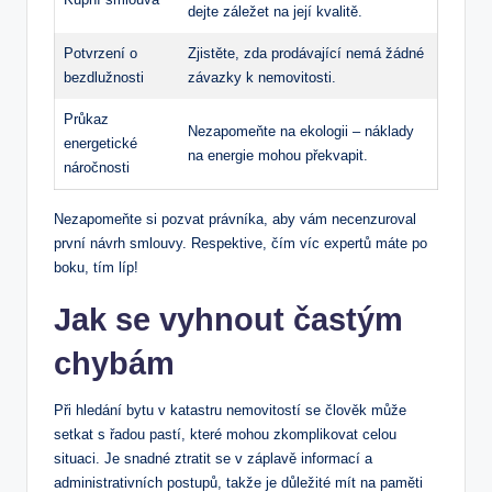
dejte záležet na její kvalitě.
Potvrzení o
Zjistěte, zda prodávající nemá žádné​
bezdlužnosti
závazky k⁣ nemovitosti.
Průkaz
Nezapomeňte na ⁤ekologii – náklady
energetické
na energie ​mohou překvapit.
náročnosti
Nezapomeňte si‍ pozvat právníka, ‍aby vám necenzuroval
⁤první návrh smlouvy. Respektive, čím‌ víc expertů máte po
boku, tím líp!
Jak se vyhnout častým
chybám
Při ⁤hledání bytu v katastru nemovitostí se člověk může
setkat s řadou ‍pastí,⁤ které mohou ⁢zkompliko­vat celou
situaci.⁤ Je snadné ztratit se v záplavě informací a
‌administrativních⁣ postupů,⁢ takže je důležité mít na⁢ paměti