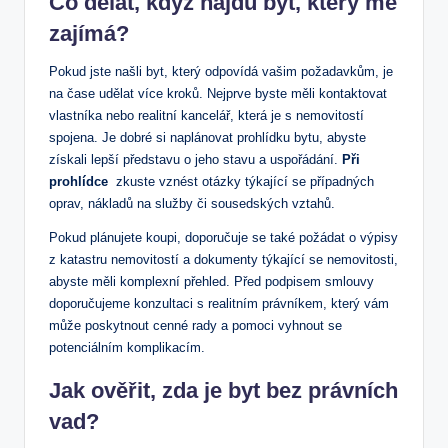
Co dělat, když​ najdu byt, který ⁤mě
⁢zajímá?
Pokud jste našli ‌byt, který odpovídá ⁢vašim požadavkům, je
na čase udělat více‌ kroků. Nejprve⁣ byste⁤ měli kontaktovat
⁣vlastníka ‌nebo realitní kancelář, která je s nemovitostí
‌spojena. Je dobré ⁢si ⁤naplánovat prohlídku bytu,​ abyste
získali lepší ⁢představu o jeho stavu a uspořádání.
Při
prohlídce
⁣ zkuste vznést otázky týkající se případných
oprav, ‌nákladů na‌ služby či⁣ sousedských ‍vztahů.
Pokud plánujete koupi,⁣ doporučuje⁤ se také požádat o výpisy​
z⁢ katastru nemovitostí ⁤a ​dokumenty týkající se‍ nemovitosti,
abyste‌ měli komplexní přehled. Před podpisem ‌smlouvy
doporučujeme⁤ konzultaci s realitním právníkem, který vám
může poskytnout cenné rady a​ pomoci⁣ vyhnout se
potenciálním⁤ komplikacím.
Jak ‍ověřit, zda je byt bez ⁢právních‌
vad?