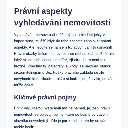
Právní aspekty
vyhledávání nemovitostí
Vyhledávání ​nemovitostí může být jako hledání jehly v
kupce ‌sena,​ zvlášť když do toho začnete zapojovat právní​
aspekty.‍ Ale​ nebojte ​se,‍ já jsem tu, abych vám to usnadnil!
Právní‍ otázky kolem nemovitostí se mohou zdát složité,
ale
když se
do​ nich ⁣jednou ponoříte, zjistíte,⁤ že to není ‌tak⁤
hrozné.‍ Všechny ty ‚paragrafy‘ a ‚kódy’‌ se nakonec stanou
srozumitelnějšími. Bez ​trošky​ právního základu se ale
nevyhnete komplikacím, takže si‍ buďte⁣ jisti, že víte, co vás
může čekat.
Klíčové právní pojmy
První věc, ​kterou byste měli mít na paměti,⁣ je, že‌ v ⁤právu
nemovitostí se objevují pojmy, ​které se běžně ve vašem ​
slovníku⁢ nevyskytují. Zde je pár ⁤z nich, které⁢ by se vám
mohly ‌hodit: