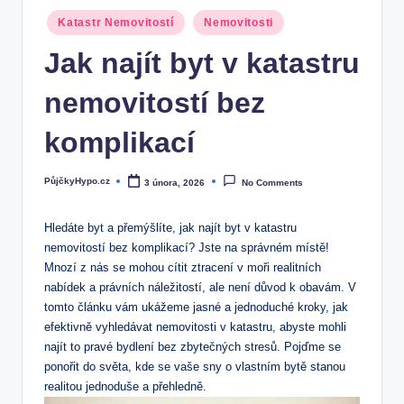
Posted
Katastr Nemovitostí
Nemovitosti
in
Jak najít byt v katastru
nemovitostí bez
komplikací
PůjčkyHypo.cz
3 února, 2026
No Comments
Posted
by
Hledáte byt ‍a ‍přemýšlíte,​ jak najít byt v katastru
nemovitostí ‌bez komplikací?‍ Jste na ‍správném místě!
⁤Mnozí z nás se mohou cítit ztracení v‍ moři realitních
⁤nabídek ‌a právních ⁢náležitostí, ‍ale není důvod k obavám. ⁢V​
tomto článku vám ukážeme jasné‌ a ‌jednoduché kroky, jak
efektivně vyhledávat nemovitosti v katastru, abyste mohli
najít to pravé bydlení bez​ zbytečných stresů. Pojďme se
ponořit ⁣do‍ světa, kde se vaše sny ‍o ⁣vlastním bytě stanou
realitou⁤ jednoduše ‍a přehledně.