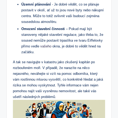
Územní plánování
⁤- ⁤Je dobré ⁣vědět, co se plánuje
postavit v okolí, ať už to jsou nové byty ⁤nebo ⁤nákupní
centra.‌ Může to totiž ovlivnit ‌vaši budoucí zejména
⁤sousedskou ‍atmosféru.
Omezení stavební činnosti
– Pokud ​mají být
stanoveny nějaké stavební​ regulace, jako⁢ třeba to, že
soused nemůže postavit‌ trpaslíka ve⁣ tvaru Eiffelovky
přímo vedle‌
vašeho
okna, ⁣je dobré to‌ vědět hned na
začátku.
A tak se navigujte v katastru ⁤jako ⁢zkušený ⁤kapitán‍ po
rozbouřeném⁤ moři.​ V⁣ případě,⁢ že narazíte na něco
nejasného, neváhejte ‍si vzít na ‍pomoc odborníka, který
vám rostlinnou mluvou vysvětlí, co konkrétně hledat a jaká⁢
rizika se mohou ⁢vyskytnout. Tyhle informace vám nejen⁤
pomohou najít vaši vysněnou nemovitost,⁢ ale⁣ také vás⁤
ušetří následných ⁣problémů.