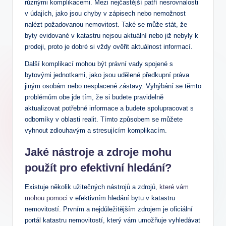
různými komplikacemi. ⁣Mezi nejčastější patří nesrovnalosti
v údajích,⁣ jako jsou chyby ⁣v zápisech nebo nemožnost
nalézt požadovanou nemovitost. ‌Také se může ​stát, že
byty evidované v katastru nejsou ​aktuální nebo již nebyly k
prodeji, proto je ⁤dobré si vždy ověřit aktuálnost informací.
Další komplikací mohou být právní ⁣vady spojené s
bytovými jednotkami, jako jsou udělené předkupní⁤ práva
⁣jiným osobám nebo nesplacené zástavy. Vyhýbání se těmto
‍problémům obe jde tím, že ‌si ⁣budete pravidelně⁢
aktualizovat potřebné‍ informace a budete spolupracovat s
‍odborníky v ​oblasti realit. ⁢Tímto způsobem se můžete
vyhnout zdlouhavým a stresujícím ⁤komplikacím.
Jaké nástroje‌ a zdroje mohu
použít pro efektivní‍ hledání?
Existuje několik užitečných nástrojů a⁤ zdrojů,​
které vám⁣
mohou pomoci
v ⁣efektivním ⁣hledání‌ bytu v katastru
nemovitostí. ‌Prvním​ a‍ nejdůležitějším zdrojem je oficiální
portál katastru‌ nemovitostí, který vám umožňuje⁣ vyhledávat