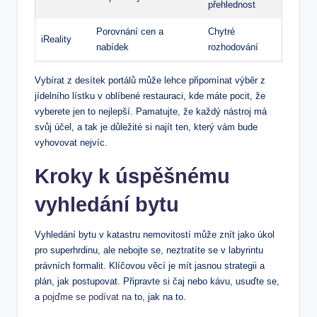
přehlednost
Porovnání cen a⁣
Chytré
iReality
nabídek
rozhodování
Vybírat z‌ desítek portálů může lehce⁢ připomínat výběr z
jídelního lístku v oblíbené⁢ restauraci, kde⁣ máte pocit, že
vyberete‌ jen to⁤ nejlepší.‍ Pamatujte, že⁤ každý nástroj má
svůj ⁢účel,⁢ a tak je důležité​ si najít ten,⁢ který vám ⁢bude
vyhovovat nejvíc.
Kroky k úspěšnému⁢
vyhledání bytu
Vyhledání bytu v​ katastru ⁢nemovitostí může ⁣znít ‌jako úkol
‌pro superhrdinu, ale nebojte se, neztratíte‍ se v labyrintu
právních formalit. Klíčovou⁢ věcí​ je mít ⁣jasnou strategii a
plán, jak postupovat.⁢ Připravte si čaj nebo ‌kávu, ⁢usuďte ⁣se,
a
pojďme se podívat na
to, ⁤jak na to.