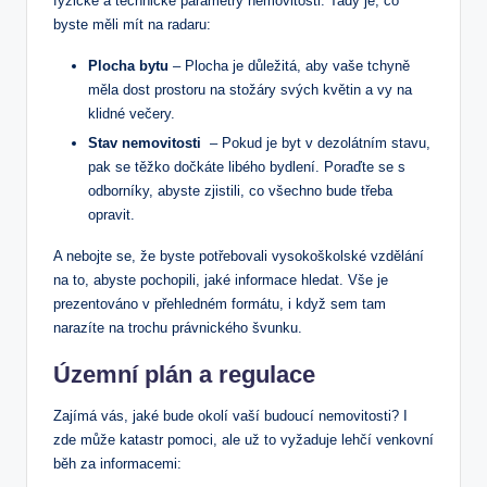
fyzické a‍ technické parametry⁢ nemovitosti.⁣ Tady je, co
⁤byste měli mít ‍na‌ radaru:
Plocha bytu
– Plocha je důležitá, aby vaše tchyně
měla dost prostoru na​ stožáry ⁢svých květin a vy na
klidné večery.
Stav ⁣nemovitosti
‍ – Pokud⁣ je byt‌ v dezolátním stavu,
pak se těžko dočkáte​ libého‍ bydlení. ‌Poraďte se ‍s
odborníky, abyste​ zjistili,⁣ co ​všechno bude ⁣třeba
opravit.
A ⁢nebojte ⁤se,⁤ že ⁤byste⁤ potřebovali vysokoškolské ​vzdělání
na to,⁤ abyste ‍pochopili, jaké⁣ informace⁣ hledat. Vše ‍je​
prezentováno v přehledném formátu, ‍i když sem ​tam
narazíte na trochu právnického švunku.
Územní plán a regulace
Zajímá vás, jaké⁣ bude okolí ‍vaší budoucí nemovitosti? I
zde může⁤ katastr pomoci,‌ ale už to‌ vyžaduje⁤ lehčí ⁤venkovní
běh ⁣za informacemi: