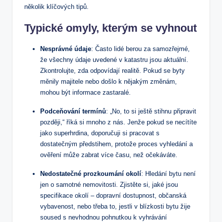
několik klíčových‍ tipů.
Typické ‍omyly, kterým se⁣ vyhnout
Nesprávné ‍údaje
: Často ⁣lidé berou za samozřejmé,
že všechny údaje uvedené‌ v katastru jsou aktuální.​
Zkontrolujte, zda odpovídají⁢ realitě.‍ Pokud ⁤se byty
měnily majitele nebo došlo k nějakým změnám,
mohou být ⁣informace zastaralé.
Podceňování‌ termínů
: „No, ⁢to si‍ ještě stihnu připravit
později,“ říká si‌ mnoho z nás. Jenže pokud se necítíte
jako superhrdina, doporučuji si pracovat s
dostatečným předstihem, protože‌ proces vyhledání a
ověření může zabrat více ‍času, než očekáváte.
Nedostatečné prozkoumání⁤ okolí
: Hledání bytu není
jen o samotné‌ nemovitosti. Zjistěte ⁤si, jaké jsou‌
specifikace ​okolí ​– dopravní dostupnost, ​občanská​
vybavenost, nebo třeba to, jestli v blízkosti‌ bytu ⁤žije
soused ⁢s nevhodnou‌ pohnutkou ⁢k vyhrávání