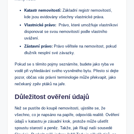
Katastr nemovitostí:
Základní registr⁣ nemovitostí,
kde jsou evidovány všechny ‌vlastnické práva.
Vlastnické právo:
⁣ Právo, které umožňuje vlastníkovi
disponovat se svou nemovitostí podle vlastního​
uvážení.
Zástavní‌ právo:
Právo věřitele‌ na nemovitost, pokud
dlužník nesplní své závazky.
Pokud ‌se s těmito pojmy​ seznámíte, ⁢budete jako‌ ryba ‍ve‍
vodě ‌při vyhledávání svého vysněného bytu. ‌Přesto si dejte
⁣pozor, občas vás právní terminologie může překvapit, ‌jako
nečekaný zpěv ptáků⁣ na jaře.
Důležitost ‍ověření údajů
Než se pustíte do koupě nemovitosti, ujistěte se, ‌že ​
všechno, co je napsáno ​na papíře, odpovídá realitě. Ověření
údajů v katastru je zásadní⁣ krok, protože může ušetřit
spoustu starostí a ⁣peněz. Takže, jak říkají naši sousedé