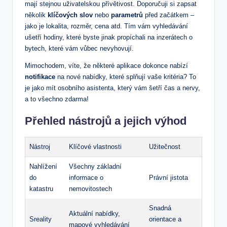
mají stejnou uživatelskou​ přívětivost. Doporučuji⁢ si‌ zapsat
několik
klíčových slov
nebo
parametrů
před ⁤začátkem –
jako je⁢ lokalita, rozměr, cena‌ atd.⁣ Tím​ vám ⁣vyhledávání​
ušetří hodiny, ‌které byste jinak ‌propíchali​ na inzerátech​ o
bytech, které vám vůbec nevyhovují.
Mimochodem, víte,​ že ‍některé aplikace dokonce nabízí
notifikace
na ​nové nabídky,‍ které‍ splňují ⁣vaše⁣ kritéria?‍ To ​
je⁤ jako mít osobního ⁣asistenta, který vám šetří čas a nervy,
a to ⁤všechno zdarma!
Přehled nástrojů a jejich​ výhod
Nástroj
Klíčové ⁤vlastnosti
Užitečnost
Nahlížení
Všechny základní
do ​
‌informace o
Právní jistota
katastru
nemovitostech
Snadná
Aktuální⁤ nabídky,‌
Sreality
orientace a
mapové vyhledávání