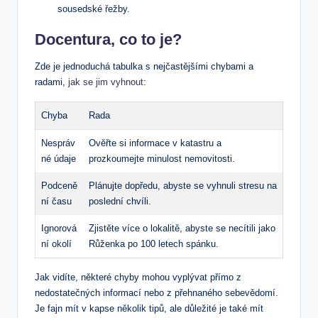
sousedské⁣ řežby.
Docentura, co to je?
Zde je jednoduchá⁢ tabulka s nejčastějšími chybami a
radami,
jak ​se jim vyhnout
:
Chyba
Rada
Nespráv
Ověřte si ​informace v ⁤katastru a⁣
né údaje
prozkoumejte minulost ‍nemovitosti.
Podceně
Plánujte ⁣dopředu, ⁣abyste se vyhnuli stresu na
ní času
poslední chvíli.
Ignorová
Zjistěte více o‌ lokalitě, ‍abyste se ‍necítili⁣ jako
ní okolí
Růženka po⁢ 100 letech⁤ spánku.
Jak vidíte, některé chyby ‍mohou ⁢vyplývat přímo z
nedostatečných informací nebo z přehnaného sebevědomí.⁢
Je fajn mít v kapse několik tipů,⁤ ale ⁢důležité je také mít