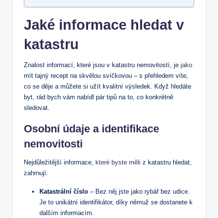
Jaké informace hledat ​v
katastru
Znalost informací, které ⁢jsou v katastru nemovitostí, je
jako
mít tajný recept na‌ skvělou svíčkovou – s přehledem⁤ víte,
‌co se⁤ děje a můžete⁤ si užít kvalitní výsledek. Když hledáte
byt, rád‍ bych vám ‍nabídl pár tipů na ⁢to, co‌ konkrétně‌
sledovat.
Osobní údaje a identifikace
nemovitosti
Nejdůležitější informace,
které byste měli
z katastru ‌hledat,
‌zahrnují:
Katastrální číslo
– Bez něj​ jste jako rybář bez udice.
Je to unikátní identifikátor, díky němuž se⁤ dostanete k
dalším ‌informacím.