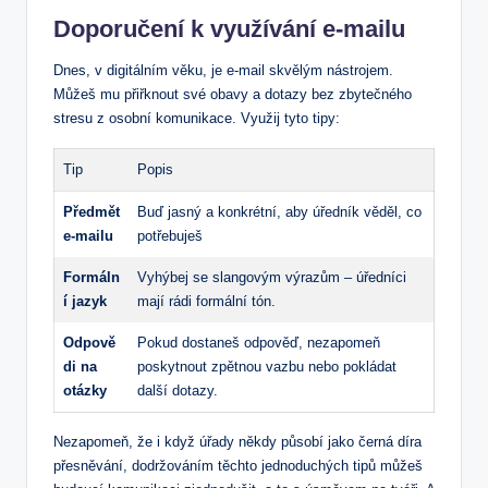
Doporučení k‌ využívání e-mailu
Dnes, v ⁣digitálním‌ věku, je e-mail ⁣skvělým nástrojem.
Můžeš​ mu přiřknout své obavy a dotazy bez ⁤zbytečného
stresu z ⁤osobní komunikace.⁢ Využij⁤ tyto ⁤tipy:
Tip
Popis
Předmět
Buď jasný a konkrétní, aby úředník věděl, co
e-mailu
potřebuješ
Formáln
Vyhýbej se slangovým ‍výrazům – úředníci
í jazyk
mají rádi ‍formální ⁢tón.
Odpově
Pokud‍ dostaneš odpověď, nezapomeň
di⁢ na
poskytnout ​zpětnou vazbu⁤ nebo pokládat ​
otázky
další dotazy.
Nezapomeň, že i když úřady​ někdy působí jako černá díra
přesněvání, dodržováním těchto⁢ jednoduchých tipů můžeš⁣