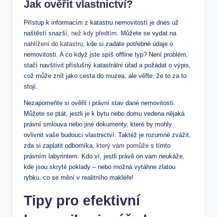
Jak ověřit​ vlastnictví?
Přístup k informacím‍ z katastru nemovitostí ‌je dnes ⁣už
naštěstí snazší,⁢
než kdy předtím
. Můžete se vydat⁣ na ‍
nahlížení do katastru
, kde ⁢si⁤ zadáte potřebné údaje o
⁣nemovitosti. ‌A co​ když ⁣jste ⁢spíš offline⁤ typ? Není problém,
stačí‍ navštívit příslušný katastrální úřad‍ a požádat ⁣o výpis,
‌což může‌ znít jako ​cesta do muzea, ale‌ věřte, že ‍to⁢ za to
‌stojí.
Nezapomeňte ‌si⁤ ověřit ⁢i právní stav dané nemovitosti.
Můžete se ptát, ​jestli‌ je k⁣ bytu nebo​ domu‌ vedena nějaká⁤
právní smlouva nebo jiné dokumenty, ‍které ‍by mohly
ovlivnit⁢ vaše budoucí vlastnictví. Taktéž je rozumné zvážit,
zda si zaplatit odborníka,
který vám pomůže
s tímto
právním⁢ labyrintem. Kdo ví, jestli právě on vám ⁣neukáže,
kde‌ jsou skryté poklady – nebo možná vytáhne ‌zlatou
rybku, co ⁢se mění v realitního makléře!
Tipy‍ pro efektivní