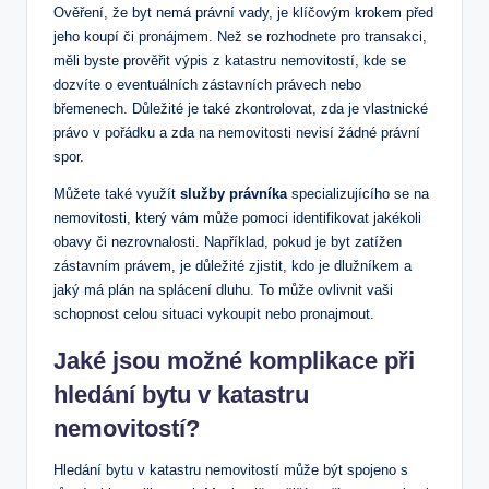
Ověření, že byt nemá‌ právní vady, je klíčovým⁣ krokem ⁤před
⁢jeho koupí či ⁣pronájmem. Než se ⁣rozhodnete pro transakci,
měli byste⁣ prověřit ⁤výpis ​z katastru ⁤nemovitostí, kde se
dozvíte o⁢ eventuálních⁤ zástavních právech ⁣nebo
břemenech. Důležité je také zkontrolovat, zda je ⁢vlastnické
právo v pořádku a zda na nemovitosti nevisí⁣ žádné právní
spor.
Můžete také využít⁢
služby právníka
specializujícího ⁤se​ na ​
nemovitosti, který vám může⁢ pomoci identifikovat jakékoli
obavy či nezrovnalosti. Například, pokud je byt‌ zatížen⁤
zástavním právem, je ‍důležité zjistit,⁤ kdo je dlužníkem ‌a
jaký má plán na splácení dluhu. To může ovlivnit vaši
schopnost celou situaci vykoupit ‍nebo pronajmout.
Jaké jsou možné komplikace ‌při
hledání⁣ bytu v katastru
nemovitostí?
Hledání ‍bytu v ​katastru nemovitostí může být spojeno s