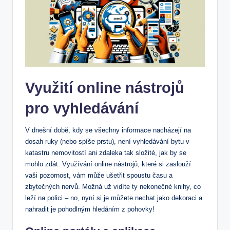
Využití online nástrojů
pro vyhledávání
V dnešní době, kdy se ‌všechny⁤ informace nacházejí⁢ na
dosah ⁢ruky (nebo ⁢spíše prstu), není vyhledávání bytu v
katastru nemovitostí ani ⁣zdaleka tak ‍složité, jak by se‍
mohlo zdát. Využívání⁢ online nástrojů, ​které si zaslouží‍
vaši‌ pozornost, vám ​může ušetřit spoustu ‍času a
zbytečných ‍nervů. Možná‍ už vidíte ty nekonečné knihy, co
leží na polici – no,​ nyní si je můžete nechat jako dekoraci a
nahradit je pohodlným hledáním z ⁢pohovky!