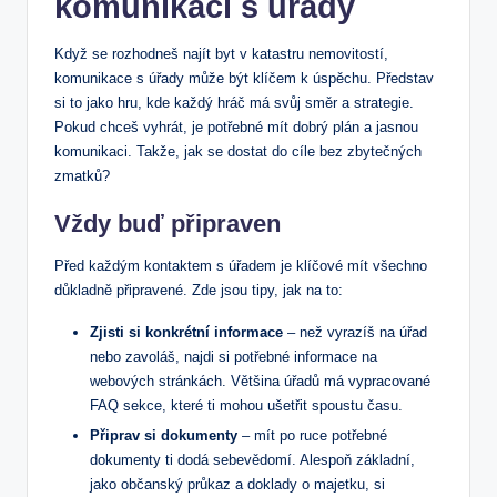
‍komunikaci​ s ‍úřady
Když se rozhodneš najít byt v katastru nemovitostí,
komunikace s ⁣úřady může být klíčem k úspěchu.⁤ Představ
si⁢ to jako hru,‌ kde každý hráč má svůj směr ‍a strategie.
Pokud chceš vyhrát,‍ je potřebné mít dobrý plán a‌ jasnou‍
komunikaci. Takže, jak se dostat do cíle bez zbytečných⁣
zmatků?
Vždy buď připraven
Před‌ každým ⁢kontaktem⁣ s ​úřadem je klíčové ⁣mít všechno
důkladně připravené. Zde jsou tipy, jak ⁣na ‌to:
Zjisti si‍ konkrétní informace
– než vyrazíš na ‌úřad
⁣nebo ‌zavoláš, ⁤najdi si potřebné ⁣informace na
webových stránkách. ⁢Většina úřadů​ má ⁤vypracované
FAQ sekce,​ které ti mohou ušetřit spoustu času.
Připrav‌ si⁣ dokumenty
– mít po ruce potřebné
dokumenty ti dodá sebevědomí.‍ Alespoň základní,
jako občanský ​průkaz ⁣a doklady o⁢ majetku,‍ si‍