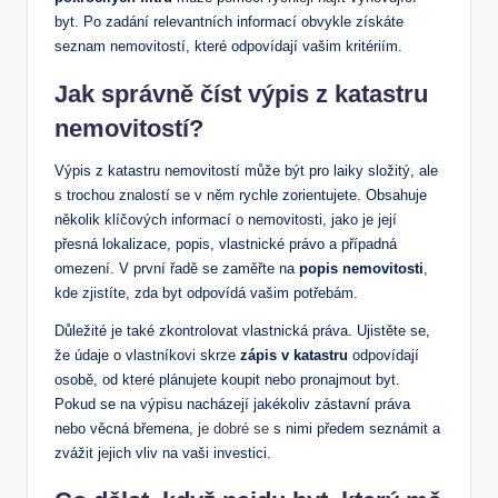
byt. Po​ zadání relevantních informací ⁢obvykle získáte‍
seznam nemovitostí, ⁢které odpovídají vašim kritériím.
Jak správně číst výpis z katastru
nemovitostí?
Výpis z katastru nemovitostí ⁤může být⁣ pro ​laiky složitý, ale
s trochou znalostí se ⁢v něm rychle zorientujete. Obsahuje​
několik klíčových informací ⁣o nemovitosti, jako je její
přesná lokalizace,‍ popis, ​vlastnické právo a případná
omezení.‌ V první řadě⁤ se zaměřte ⁣na⁢
popis nemovitosti
,
kde⁢ zjistíte, ⁢zda byt odpovídá vašim potřebám.
Důležité je také ⁤zkontrolovat vlastnická práva. Ujistěte se,
že údaje o vlastníkovi⁣ skrze
zápis​ v katastru
odpovídají
osobě, ⁣od které plánujete koupit nebo pronajmout byt. ​
Pokud se na výpisu nacházejí jakékoliv zástavní práva
nebo věcná břemena,
je dobré se
‍ s nimi⁢ předem ‍seznámit ⁤a
zvážit⁣ jejich⁤ vliv na⁣ vaši investici.