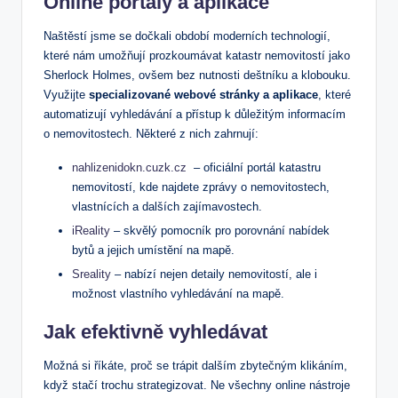
Online portály a ‍aplikace
Naštěstí jsme se dočkali období ⁤moderních technologií,
které nám umožňují prozkoumávat katastr nemovitostí‌ jako
‍Sherlock Holmes, ovšem bez nutnosti deštníku a klobouku.⁤
Využijte
specializované‍ webové stránky a aplikace
, ‍které
automatizují⁢ vyhledávání ‍a přístup k⁤ důležitým informacím
o ‍nemovitostech. Některé z nich ⁢zahrnují:
nahlizenidokn.cuzk.cz
⁤ – oficiální portál katastru
nemovitostí, kde‍ najdete⁤ zprávy o nemovitostech,
vlastnících ⁣a dalších zajímavostech.
iReality
– skvělý pomocník pro porovnání nabídek
bytů a⁢ jejich umístění ⁤na mapě.
Sreality
– nabízí nejen detaily ‌nemovitostí,⁣ ale i⁢
možnost vlastního vyhledávání na mapě.
Jak efektivně vyhledávat
Možná⁣ si říkáte, proč⁢ se trápit dalším zbytečným klikáním,​
když stačí trochu strategizovat. Ne všechny online nástroje