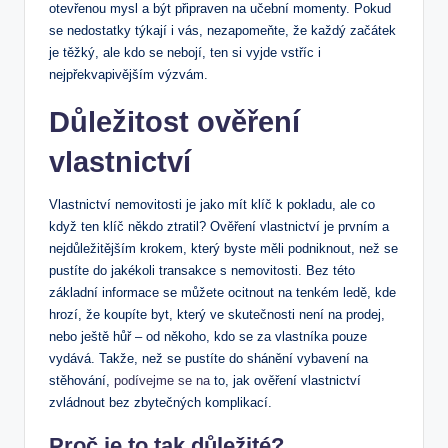
otevřenou mysl a být připraven ‍na učební momenty. Pokud‍
se nedostatky​ týkají i vás, nezapomeňte,⁣ že ⁢každý začátek
je ‍těžký, ale kdo se ⁢nebojí, ten si vyjde⁢ vstříc⁢ i
nejpřekvapivějším výzvám.
Důležitost ověření
‍vlastnictví
Vlastnictví nemovitosti je jako‍ mít ⁢klíč k pokladu, ale co
když ten‍ klíč někdo ⁣ztratil?⁣ Ověření vlastnictví je‌ prvním a
nejdůležitějším krokem, který byste‍ měli podniknout, než se⁤
pustíte ⁤do jakékoli transakce s nemovitosti. Bez této
základní informace‍ se můžete‌ ocitnout na tenkém ledě, kde
‌hrozí, že koupíte‍ byt, který ve skutečnosti není na ​prodej,
nebo ještě⁤ hůř – od někoho, kdo⁣ se za vlastníka⁢ pouze
vydává. Takže, než​ se pustíte do shánění vybavení na
stěhování,
podívejme se na
to, ⁣jak ověření vlastnictví
zvládnout bez zbytečných komplikací.
Proč je ⁢to tak důležité?