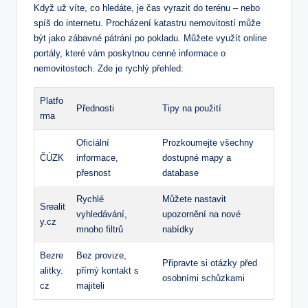
Když už ⁢víte, co hledáte,⁤ je čas⁢ vyrazit do terénu – ‌nebo‍
spíš‌ do⁣ internetu. Procházení katastru ⁣nemovitostí může
být‌ jako⁢ zábavné pátrání po pokladu. Můžete využít ⁢online
portály, ⁣které⁣ vám⁣ poskytnou cenné informace‍ o
nemovitostech. Zde‍ je rychlý přehled:
Platfo
Přednosti
Tipy ⁤na použití
rma
Oficiální
Prozkoumejte všechny
ČÚZK
informace,
dostupné mapy a
přesnost
database
Rychlé
Můžete nastavit
Srealit
vyhledávání,
upozornění na⁤ nové
y.cz
‌mnoho filtrů
nabídky
Bezre
Bez provize,
Připravte si ‌otázky před
alitky.
přímý kontakt‌ s
osobními‌ schůzkami
cz
majiteli