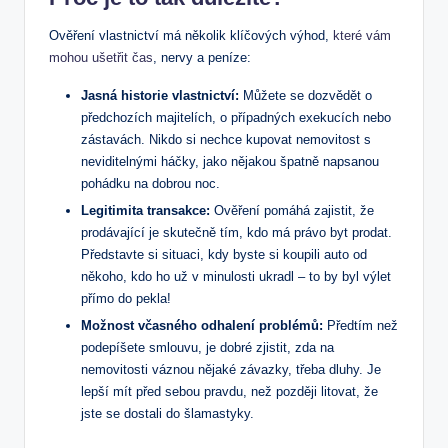
Ověření ⁣vlastnictví má několik ⁢klíčových‌ výhod,
které vám
mohou ušetřit čas
, nervy a peníze:
Jasná⁤ historie ⁣vlastnictví:
Můžete se dozvědět o
předchozích majitelích, o ​případných exekucích nebo
zástavách. Nikdo si⁢ nechce⁢ kupovat nemovitost ⁤s
neviditelnými ‌háčky, jako nějakou špatně napsanou
pohádku na dobrou noc.
Legitimita transakce:
Ověření ‍pomáhá zajistit, že
‌prodávající je skutečně tím, ‍kdo má právo ⁣byt​ prodat.
Představte si ‍situaci, ‌kdy byste si koupili auto od
někoho, kdo ho už ‍v minulosti ukradl – ‍to by byl výlet
přímo do ⁤pekla!
Možnost včasného ⁣odhalení problémů:
Předtím⁢ než
podepíšete ⁣smlouvu, je dobré zjistit, zda ‍na
nemovitosti váznou nějaké ⁤závazky, ‌třeba dluhy. Je ​
lepší mít před ⁢sebou pravdu, ⁢než ⁤později litovat, že⁢
jste se dostali do šlamastyky.