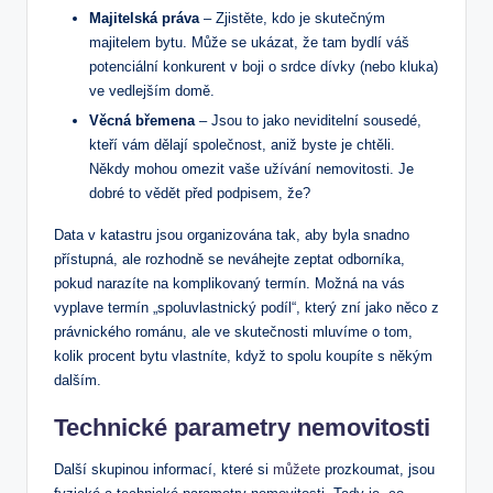
Majitelská práva
– Zjistěte, ‍kdo je ​skutečným
majitelem ‍bytu.⁢ Může ⁣se ukázat, že tam ⁣bydlí váš
potenciální konkurent ⁢v boji o srdce dívky (nebo⁤ kluka)
ve vedlejším domě.
Věcná břemena
– Jsou‍ to jako ⁣neviditelní sousedé,
⁤kteří ⁢vám dělají ⁢společnost, aniž ⁢byste je chtěli.
‌Někdy mohou ​omezit vaše užívání nemovitosti. Je
dobré to vědět ⁢před‍ podpisem, že?
Data v ⁤katastru jsou organizována ⁢tak, aby byla snadno
přístupná, ale rozhodně se neváhejte zeptat ‌odborníka,
pokud narazíte ⁣na komplikovaný termín. Možná na vás
vyplave termín „spoluvlastnický podíl“, který zní jako něco z⁢
právnického románu, ale ve skutečnosti mluvíme o tom,
kolik‍ procent bytu vlastníte, když to spolu koupíte ⁤s někým
dalším.
Technické ⁣parametry nemovitosti
Další skupinou⁢ informací, které⁢ si
můžete
prozkoumat, ⁢jsou⁤