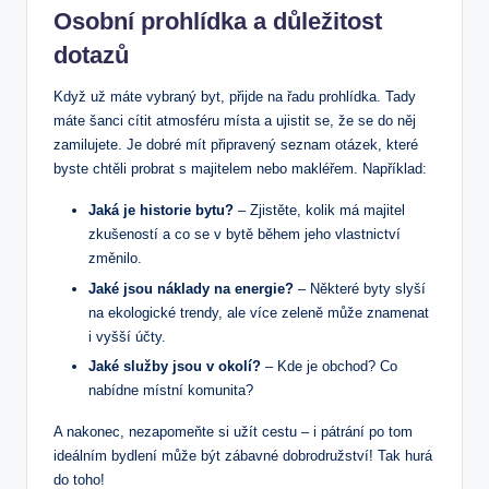
Osobní prohlídka a důležitost
⁤dotazů
Když už ⁢máte vybraný byt, přijde na řadu⁢ prohlídka.⁢ Tady
‍máte šanci cítit atmosféru⁢ místa a ⁢ujistit ‍se, ⁢že se do ‌něj
zamilujete. Je dobré mít připravený ‍seznam otázek, ​které
byste chtěli probrat s majitelem nebo makléřem. Například:
Jaká je historie⁣ bytu?
– Zjistěte, kolik má majitel
⁣zkušeností a ⁢co⁤ se v ⁤bytě během jeho vlastnictví
změnilo.
Jaké ⁤jsou náklady ‌na energie?
⁢– Některé byty slyší
na ekologické trendy, ale více ​zeleně může znamenat
i vyšší účty.
Jaké služby jsou v okolí?
– ​Kde je obchod? Co
nabídne místní komunita?
A nakonec, nezapomeňte⁢ si užít ​cestu – i ⁢pátrání po tom
ideálním⁤ bydlení může být zábavné⁢ dobrodružství!⁣ Tak hurá⁤
do toho!