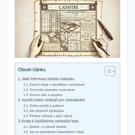
Obsah článku
Jaké informace hledat ​v katastru
Osobní údaje a identifikace nemovitosti
Technické ⁣parametry nemovitosti
Územní plán a regulace
Využití online nástrojů pro vyhledávání
Online portály a ‍aplikace
Jak efektivně vyhledávat
Přehled nástrojů a jejich​ výhod
Kroky k úspěšnému⁢ vyhledání bytu
Zjistěte,​ co přesně hledáte
Jak na vyhledávání katastrálních údajů