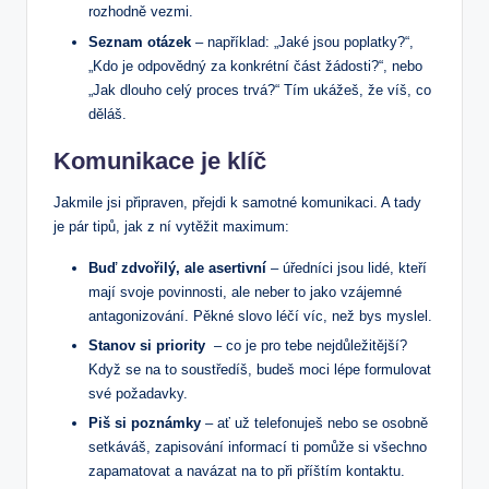
rozhodně‌ vezmi.
Seznam otázek
– například: „Jaké jsou poplatky?“,
„Kdo je odpovědný za konkrétní část žádosti?“, nebo
„Jak dlouho celý proces⁣ trvá?“⁤ Tím ukážeš, že víš, co
děláš.
Komunikace je klíč
Jakmile⁣ jsi připraven, přejdi k samotné ​komunikaci. A tady
je pár tipů, jak z ní ⁤vytěžit maximum:
Buď zdvořilý, ale asertivní
– ‍úředníci jsou lidé, kteří
mají svoje povinnosti, ale neber⁤ to jako vzájemné
antagonizování. ​Pěkné slovo léčí víc, ‌než bys ‌myslel.
Stanov si⁣ priority
⁤ – ‍co ⁤je pro tebe nejdůležitější?
Když se na to soustředíš, budeš moci⁣ lépe ‍formulovat
své požadavky.
Piš si​ poznámky
– ať už telefonuješ nebo se osobně
setkáváš,​ zapisování informací ti ⁤pomůže si všechno
zapamatovat a navázat na to při příštím kontaktu.