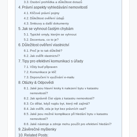
Osobní prohlídka a důležitost ⁤dotazů
Právní aspekty vyhledávání nemovitostí
Klíčové právní pojmy
Důležitost ‍ověření údajů
Smlouvy a ⁣další dokumenty
Jak se vyhnout častým chybám
Typické ‍omyly, kterým se⁣ vyhnout
Docentura, co to je?
Důležitost ověření ‍vlastnictví
Proč je ⁢to tak důležité?
Jak ověřit​ vlastnictví?
Tipy‍ pro efektivní ‍komunikaci​ s ‍úřady
Vždy buď připraven
Komunikace je klíč
Doporučení k‌ využívání e-mailu
Otázky & ‌Odpovědi
Jaké ​jsou hlavní kroky k ⁣nalezení bytu ⁣v katastru ​
nemovitostí?
Jak správně číst výpis z katastru nemovitostí?
Co dělat, když​ najdu byt, který ⁤mě ⁢zajímá?
Jak ‍ověřit, zda je byt bez ⁢právních‌ vad?
Jaké jsou možné komplikace ‌při hledání⁣ bytu v katastru
nemovitostí?
Jaké nástroje‌ a zdroje mohu použít pro efektivní‍ hledání?
Závěrečné myšlenky
Related Posts: